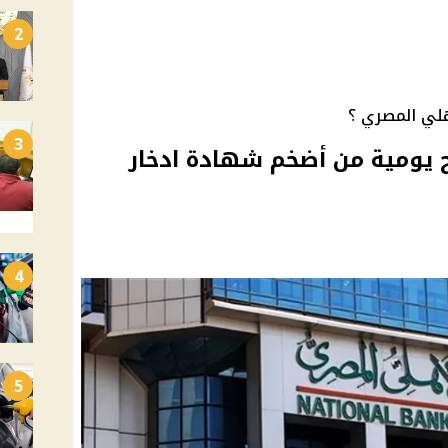
2
هلي المصري ؟
3
6 جنيه أرباح يومية من أضخم شهادة ادخار
4
5