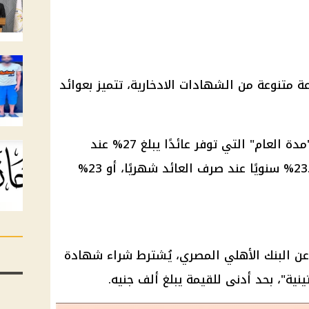
 متنوعة من الشهادات الادخارية، تتميز بعوائد
من بين هذه الشهادات، شهادة "مدة العام" التي توفر عائدًا يبلغ 27% عند
استحقاقها في نهاية المدة، أو 23.5% سنويًا عند صرف العائد شهريًا، أو 23%
 عن البنك الأهلي المصري، يُشترط شراء شهادة
ينية"، بحد أدنى للقيمة يبلغ ألف جنيه.