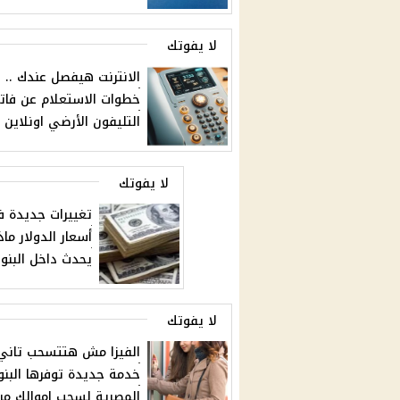
لا يفوتك
الانترنت هيفصل عندك ..
خطوات الاستعلام عن فاتو
التليفون الأرضي اونلاين
لا يفوتك
تغييرات جديدة 
أسعار الدولار ماذ
يحدث داخل البنو
لا يفوتك
الفيزا مش هتتسحب تاني 
خدمة جديدة توفرها البنو
المصرية لسحب اموالك من