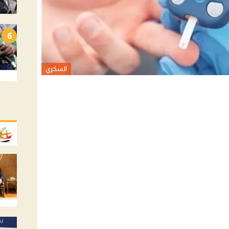
6
السكري