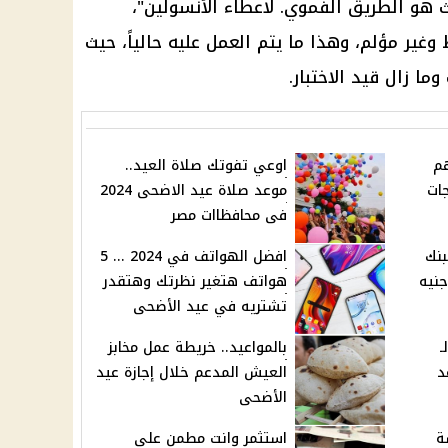
 هو الطريق الفموي. لاعطاء الأنسولين"،
 وغير مؤلم، وهذا ما يتم العمل عليه حالياً، حيث
وما زال قيد الاختبار.
هم
اوعي تفوتك صلاة العيد..
ات
موعد صلاة عيد الاضحى 2024
فى محافظاات مصر
يه البنك
افضل الهواتف في 2024 ... 5
50 الف جنيه
هواتف هتغير نظرتك وهتقدر
تشتريه في عيد الأضحى
ـ
بالمواعيد.. خريطة عمل مخابز
د
العيش المدعم خلال إجازة عيد
الأضحى
ة
استثمر وانت مطمن على