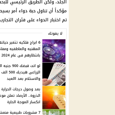
الجلد، ولكن الطريق الرئيسي للبحث
مؤكداً أن تناول حبة دواء أمر بسيط
تم اختبار الدواء على فئران التجارب 
لا يفوتك
6 ابراج فلكيه تتغير حيات
المهنيه والعاطفيه ومفاج
بانتظارهم فى عام 2024
لو انت قبضك 900 جن
الزراعى هيديك 0
والاستلام بعد االعيد
بعد وصول درجات الحرارة ل
الذروة.. الأرصاد تعلن موع
انكسار الموجة الحارة
7 مشروبات طبيعية منعش