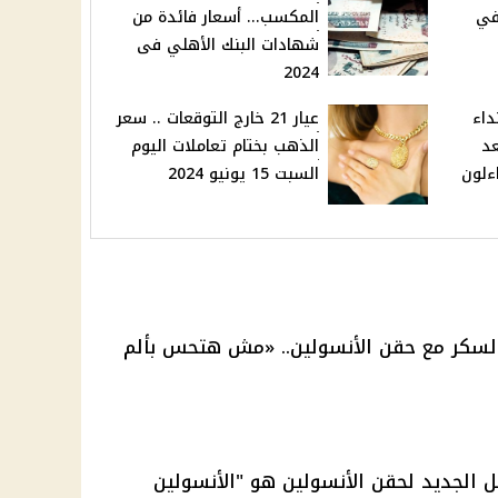
 في
المكسب... أسعار فائدة من
شهادات البنك الأهلي فى
2024
داء
عيار 21 خارج التوقعات .. سعر
د
الذهب بختام تعاملات اليوم
ءلون
السبت 15 يونيو 2024
 الجديد لحقن الأنسولين هو "الأنسولين