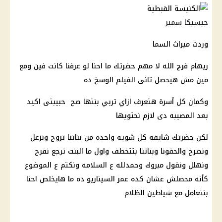
جيسيكا سمير
وردت ميراث السما
ريهام فرج الله
لا مهم حضرتك ما احنا لو عرفنا كانت فين ومع
مين مش هيحصل تانى الفيلم الوسخ ده
وكمان كل أسرة هتعرف ازاي تربي بنتها صح
حبيبتى اكيد
بعد المصيبه دى لازم نحتويها
لكن حضرتك شايفه كل شويه واحده من بناتنا تروح ونزعل
ونصرخ والحقونا وبناتنا بتتخطف واول ما البنت ترجع نفرح
ونهلل ونقول مبروك وحمدلله ع السلامه ونكتم ع الموضوع
كأنه محصلش عشان كده عمر السيناريو ده ما هايخلص احنا
بنتعامل مع شياطين الظلام