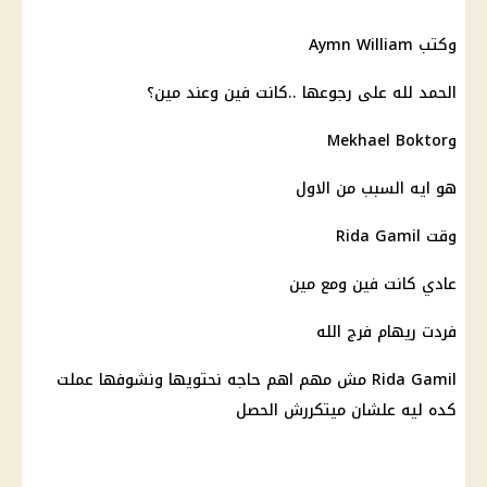
وكتب Aymn William
الحمد لله على رجوعها ..كانت فين وعند مين؟
وMekhael Boktor
هو ايه السبب من الاول
وقت Rida Gamil
عادي كانت فين ومع مين
فردت ريهام فرج الله
Rida Gamil مش مهم اهم حاجه نحتويها ونشوفها عملت
كده ليه علشان ميتكررش الحصل