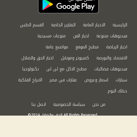
الرئيسية
الاخبار العامة
التقارير الخاصة
القسم الطبي
فيديوهات متنوعة
اخبار الفن
منوعات مسيحية
اخبار الرياضة
مطبخ الموقع
مواضيع عامة
الاقتصاد والبورصة
كمبيوتر وموبايل
اخبار الحق والضلال
فيديوهات فضائيات
مطبخ الاكل مع لى لى
تكنولوجيا
سيارات
اسعار وعروض
عقارات في مصر
الابراج الفلكية
حظك اليوم
من نحن
سياسة الخصوصية
اتصل بنا
©2024 الحق والضلال All Rights Reserved.
Powered by