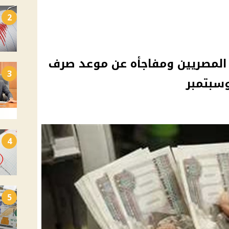
2
 المصريين ومفاجأه عن موعد صرف
3
سبتمبر
4
5