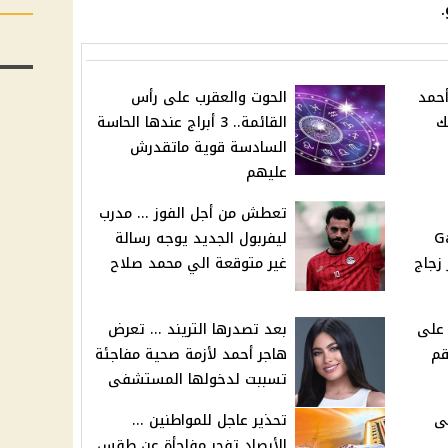
أحمد
الحوت والعقرب على رأس
ك
القائمة.. 3 أبراج عندها الحاسة
السادسة قوية ماتقدرش
عليهم
تعطش من أجل الفوز ... مدرب
Ga
ليفربول الجديد يوجه رسالة
زجاج
غير متوقعة الي محمد صلاح
على
بعد تصدرها التريند ... تعرض
قم
هاجر أحمد لأزمة صحية مفاجئة
تسببت لدخولها المستشفى
ى
تحذير عاجل للمواطنين ...
الأرصاد تفجر مفاجأة عن طقس