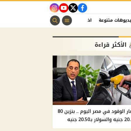
instagram
youtube
twitter
facebook
ديوهات متنوعة
اخبار الفن
منوعات مسيحية
اخبار الرياضة
الأكثر قراءة
أسعار الوقود في مصر اليوم .. بنزين 80