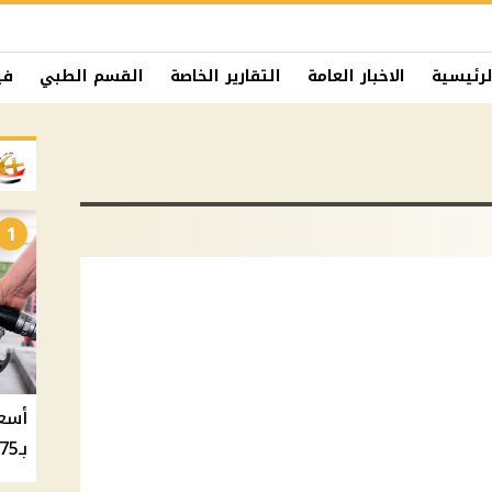
لرئيسية
الاخبار العامة
التقارير الخاصة
القسم الطبي
في
1
بـ20.75 جنيه والسولار بـ20.50 جنيه