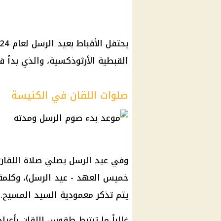
القبطية الأرثوذكسية، والذي بدأ ف
صلوات اللقان في الكنيسة
خميس العهد - عيد الرسل)، وكلمة
يتم تذكر معمودية السيد المسيح.
غالباً ما ترتبط طقوس اللقان بأعي