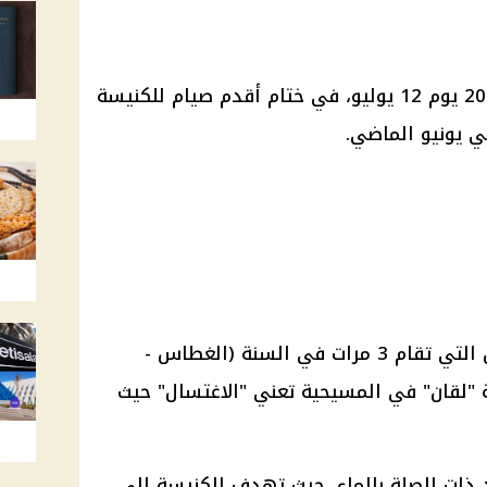
يحتفل الأقباط بعيد الرسل لعام 2024 يوم 12 يوليو، في ختام أقدم صيام للكنيسة
ي يونيو الماضي.
وفي عيد الرسل يصلي صلاة اللقان التي تقام 3 مرات في السنة (الغطاس -
 "لقان" في المسيحية تعني "الاغتسال" حيث
اد ذات الصلة بالماء، حيث تهدف الكنيسة إلى