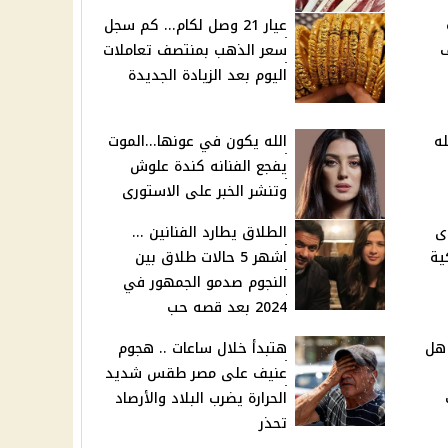
عيار 21 وصل لكام... كم سجل
ف
سعر الذهب بمنتصف تعاملات
اليوم بعد الزيادة الجديدة
له
الله يكون في عونها...الموت
يفجع الفنانه كندة علوش
وتنشر الخبر على الاستورى
ى
الطلاق يطارد الفنانين ...
 فلكية
اشهر 5 حالات طلاق بين
النجوم صدمو الجمهور في
2024 بعد قصه حب
 هل
هتبدأ خلال ساعات .. هجوم
عنيف على مصر طقس شديد
الحرارة يضرب البلاد والأرصاد
تحذر