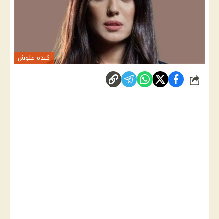
كندة علوش
شارك