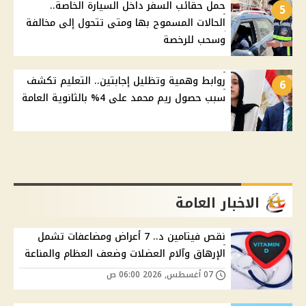
حمل حقائب السفر داخل السيارة الخاصة..
5
الحالات المسموح بها ومتى تتحول إلى مخالفة
وسحب للرخصة
روابط وهمية وتظليل إجابتين.. التعليم تكشف
6
سبب حصول ريم محمد على 4% بالثانوية العامة
الاخبار العامة
نقص فيتامين د.. 7 أعراض ومضاعفات تشمل
الإرهاق وآلام العضلات وضعف العظام والمناعة
07 أغسطس, 2026 06:00 ص