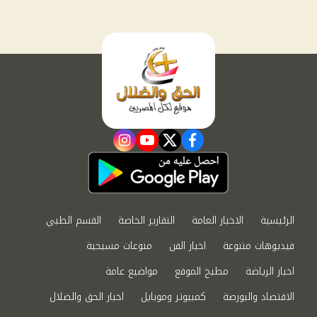
instagram
youtube
twitter
facebook
الرئيسية
الاخبار العامة
التقارير الخاصة
القسم الطبي
فيديوهات متنوعة
اخبار الفن
منوعات مسيحية
اخبار الرياضة
مطبخ الموقع
مواضيع عامة
الاقتصاد والبورصة
كمبيوتر وموبايل
اخبار الحق والضلال