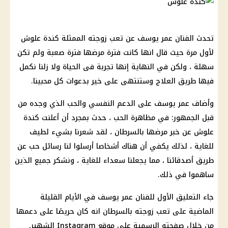
تحدث الفنان عمر يوسف عن تعب زوجته الممثلة كندة علوش
لأول مرة حيث قال انها كانت فترة مرضها فترة صعبة ولم تكن
سهلة ، ولكن في النهاية إنها تجربة فى الحياة ولا زلنا نكمل
فيها طريق العلاج وستنتهى على خير بدعوات كل محبينا.
وأضاف عمر يوسف على الدعم النفسي والحب الذي وجده من
قبل الجمهور: في مظاهرة الحب ، حدث بمجرد أن أعلنت كندة
علوش عن خبر مرضها بالسرطان ، لقد شعرنا بشيء لطيف
للغاية ، لذلك يكفي أن هناك أشخاصا أرسلوا لنا رسائل حب عن
طريق أصدقائنا ، مما يجعلنا سعداء للغاية ، ونشكر جميع الذين
ساهموا في ذلك.
جاء التعليق الأول للفنان عمر يوسف في الأيام القليلة
الماضية على تعب زوجته بالسرطان انه كان حريصًا على دعمها
من خلال صفحته الرسمية على موقع Instagram الشهير.