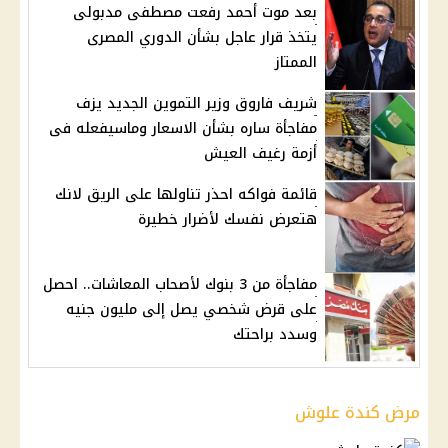
بعد موت أحمد رفعت مصطفى مدبولى
يتخذ قرار عاجل بشأن الدوري المصرى
الممتاز
شريف فاروق وزير التموين الجديد يزف
مفاجأة ساره بشأن الاسعار وماسيفعله فى
أزمة رغيف العيش
قائمة فواكه احذر تناولها على الريق لانك
هتعرض نفسك لأضرار خطيرة
مفاجأة من 3 بنوك لأصحاب المعاشات.. احصل
على قرض شخصي يصل إلى مليون جنيه
وسدد براحتك
مرض كندة علوش