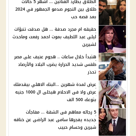
الطلاق يطارد الفنانين ... اشهر 5 حالات
طلاق بين النجوم صدمو الجمهور في 2024
بعد قصه حب
حقيقه ام مجرد صدفة ... هل صدقت تنبؤات
ليلى عبد اللطيف بموت احمد رفعت وماحدث
لشيرين
هتبدأ خلال ساعات .. هجوم عنيف على مصر
طقس شديد الحرارة يضرب البلاد والأرصاد
تحذر
عرض لمدة شهرين ...البنك الاهلي بيقدملك
عرض ولا فى الاحلام هيخلى ال 1000 جنيه
بتوعك 500 الف
5 رجاله معاهم فى الشقة ... مفاجآت
جديده يفجرها سامى عبد الراضى عن خناقه
شيرين وحسام حبيب