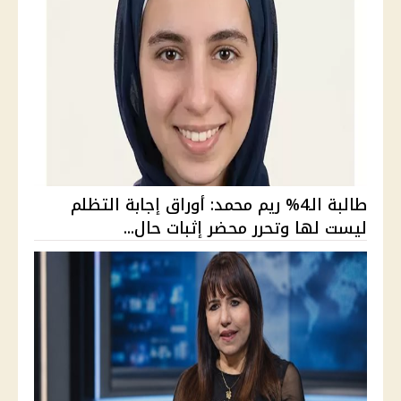
طالبة الـ4% ريم محمد: أوراق إجابة التظلم
ليست لها وتحرر محضر إثبات حال...