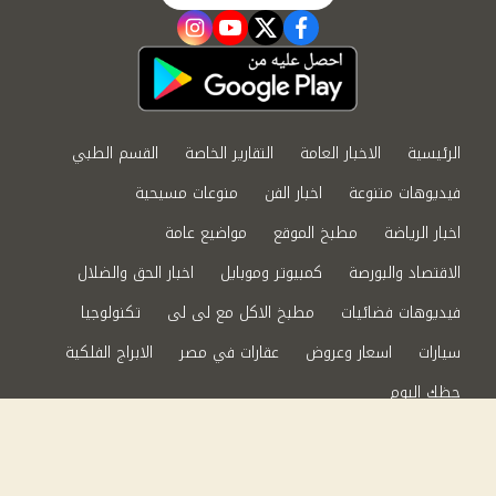
instagram
youtube
twitter
facebook
الرئيسية
الاخبار العامة
التقارير الخاصة
القسم الطبي
فيديوهات متنوعة
اخبار الفن
منوعات مسيحية
اخبار الرياضة
مطبخ الموقع
مواضيع عامة
الاقتصاد والبورصة
كمبيوتر وموبايل
اخبار الحق والضلال
فيديوهات فضائيات
مطبخ الاكل مع لى لى
تكنولوجيا
سيارات
اسعار وعروض
عقارات في مصر
الابراج الفلكية
حظك اليوم
من نحن
سياسة الخصوصية
اتصل بنا
©2024 الحق والضلال All Rights Reserved.