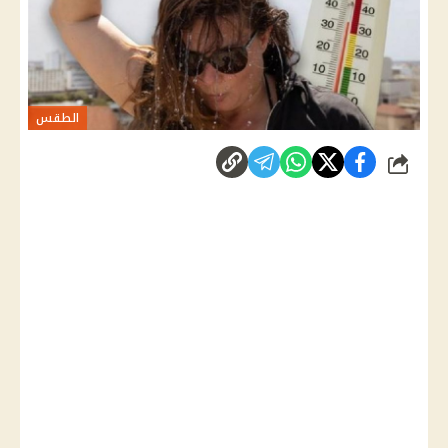
الطقس
شارك