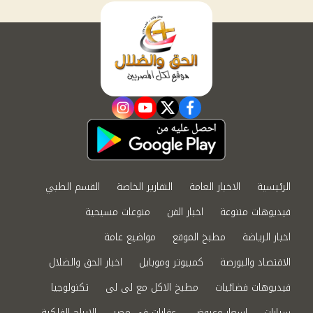
instagram
youtube
twitter
facebook
الرئيسية
الاخبار العامة
التقارير الخاصة
القسم الطبي
فيديوهات متنوعة
اخبار الفن
منوعات مسيحية
اخبار الرياضة
مطبخ الموقع
مواضيع عامة
الاقتصاد والبورصة
كمبيوتر وموبايل
اخبار الحق والضلال
فيديوهات فضائيات
مطبخ الاكل مع لى لى
تكنولوجيا
سيارات
اسعار وعروض
عقارات في مصر
الابراج الفلكية