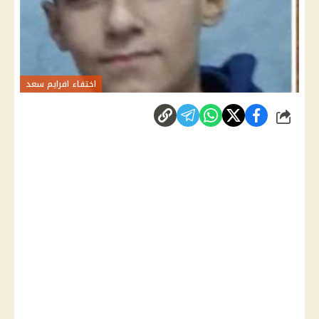
اختفاء افرايم سعد
شارك