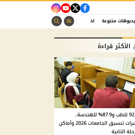
instagram
youtube
twitter
facebook
ديوهات متنوعة
اخبار الفن
منوعات مسيحية
اخبار الرياضة
الأكثر قراءة
92.8% للطب و87.9% للهندسة..
مؤشرات تنسيق الجامعات 2026 وأماكن
حلة الثانية