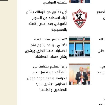
منطقة المواصي
لجميع
أول تعليق من الزمالك بشأن
ن
أنباء انسحابه من السوبر
الأفريقي بعد إعلان إقامته
بالسعودية
في تلك
هام لجميع عملاء البنك
الأهلي.. زيادة رسوم فتح
 حتى
الحسابات منها الجاري وبشرى
بشأن حساب المعاشات
ح..
وزير التعليم يكشف عن
ر عبد
مفاجآت مدوية قبل بدء
الدراسة ويحدد موعد دخول
المدارس "بشرى سارة
للمعلمين والطلاب"