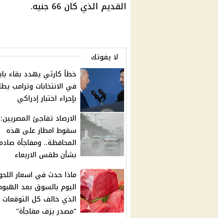
القديم الذي كان 66 جنيه.
لا يفوتك
خطأ كارثي يهدد بقاء باي
في الانتخابات وترامب يطا
بإجراء اختبار إدراكي
الارصاد تفاجئ المصريين:
سقوط امطار على هذه
المحافظة.. ومفاجأة صادم
بشأن طقس الاربعاء
ماذا حدث في اسعار اللحو
اليوم بالسوق بعد الهبوط
الذي خالف كل التوقعات
"مصدر يزف مفاجأة"