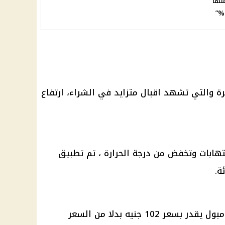
نها
 والتي تشهد اقبال متزايد في الشراء، ارتفاع
لتهابات وتخفض من درجة الحرارة ، تم تطبيق
وأصبح سعر عبوة حقن فولتارين 6 امبول يقدر بسعر 102 جنيه بدلا من السعر