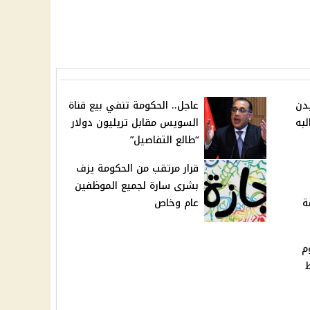
دن
عاجل.. الحكومة تنفي بيع قناة
لبه
السويس مقابل تريليون دولار
“طالع التفاصيل”
قرار مرتقب من الحكومة يزف
بشرى سارة لجميع الموظفين
ة
عام وخاص
م