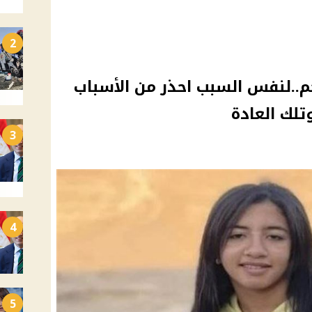
2
..لنفس السبب احذر من الأسباب
تلك العادة
3
4
5