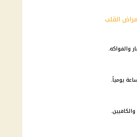
أمراض القلب
ر والفواكه.
عة يومياً.
الكافيين.