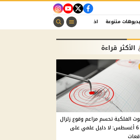
instagram
youtube
twitter
facebook
ديوهات متنوعة
اخبار الفن
منوعات مسيحية
اخبار الرياضة
الأكثر قراءة
وث الفلكية تحسم مزاعم وقوع زلزال
غدًا 6 أغسطس: لا دليل علمي على
قعات