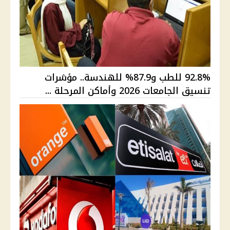
92.8% للطب و87.9% للهندسة.. مؤشرات
تنسيق الجامعات 2026 وأماكن المرحلة ...