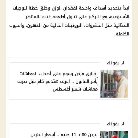
ابدأ بتحديد أهداف واضحة لفقدان الوزن وخلق خطة للوجبات
الأسبوعية، مع التركيز على تناول أطعمة غنية بالعناصر
الغذائية مثل الخضروات، البروتينات الخالية من الدهون، والحبوب
الكاملة.
لا يفوتك
اجباري فرض رسوم على أصحاب المعاشات
بأمر القانون .. اعرف هتدفع كام قبل صرف
معاشات شهر أغسطس
لا يفوتك
بنزين 80 بـ 11 جنيه .. أسعار البنزين