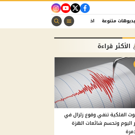
instagram
youtube
twitter
facebook
ديوهات متنوعة
اخبار الفن
منوعات مسيحية
اخبار الرياضة
الأكثر قراءة
وث الفلكية تنفي وقوع زلزال في
اليوم وتحسم شائعات الهزة
مرة