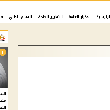
لرئيسية
الاخبار العامة
التقارير الخاصة
القسم الطبي
في
1
البح
مصر 
المد