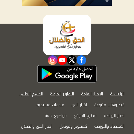
instagram
youtube
twitter
facebook
الرئيسية
الاخبار العامة
التقارير الخاصة
القسم الطبي
فيديوهات متنوعة
اخبار الفن
منوعات مسيحية
اخبار الرياضة
مطبخ الموقع
مواضيع عامة
الاقتصاد والبورصة
كمبيوتر وموبايل
اخبار الحق والضلال