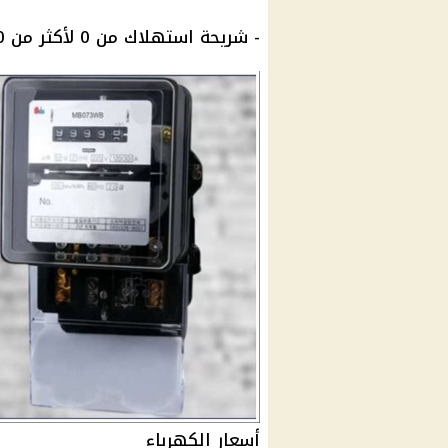
- شريحة استهلاك من 0 لأكثر من 1000 كيلو وات بسعر 180 قرش / كيلو وات.
أسعار الكهرباء