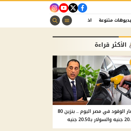
instagram
youtube
twitter
facebook
ديوهات متنوعة
اخبار الفن
منوعات مسيحية
اخبار الرياضة
الأكثر قراءة
أسعار الوقود في مصر اليوم .. بنزين 80