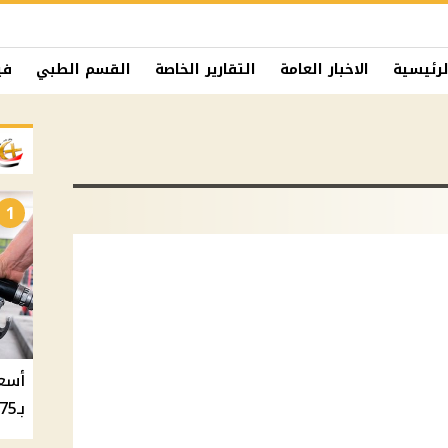
لرئيسية
الاخبار العامة
التقارير الخاصة
القسم الطبي
في
1
بـ20.75 جنيه والسولار بـ20.50 جنيه