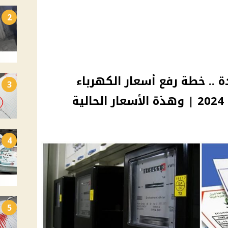
2
ة .. خطة رفع أسعار الكهرباء
3
ة
4
5