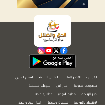
instagram
youtube
twitter
facebook
الرئيسية
الاخبار العامة
التقارير الخاصة
القسم الطبي
فيديوهات متنوعة
اخبار الفن
منوعات مسيحية
اخبار الرياضة
مطبخ الموقع
مواضيع عامة
الاقتصاد والبورصة
كمبيوتر وموبايل
اخبار الحق والضلال