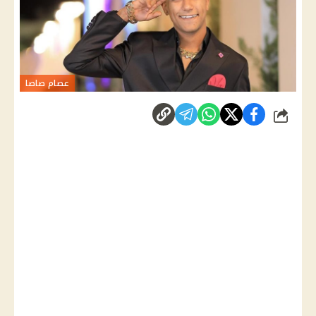
عصام صاصا
شارك