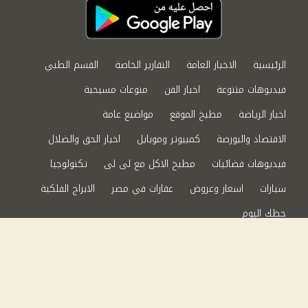
الرئيسية
الاخبار العامة
التقارير الخاصة
القسم الطبي
فيديوهات متنوعة
اخبار الفن
منوعات مسيحية
اخبار الرياضة
مطبخ الموقع
مواضيع عامة
الاقتصاد والبورصة
كمبيوتر وموبايل
اخبار الحق والضلال
فيديوهات فضائيات
مطبخ الاكل مع لى لى
تكنولوجيا
سيارات
اسعار وعروض
عقارات في مصر
الابراج الفلكية
حظك اليوم
من نحن
سياسة الخصوصية
اتصل بنا
©2024 الحق والضلال All Rights Reserved.
Powered by