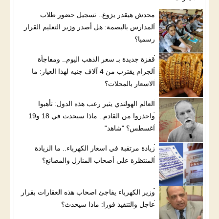
محدش هيقدر يزوغ.. تسجيل حضور طلاب
المدارس بالبصمة: هل أصدر وزير التعليم القرار
رسميا؟
قفزة جديدة بـ سعر الذهب اليوم.. ومفاجأة
الجرام يقترب من 4 آلاف جنيه لهذا العيار: ما
الاسعار بالمحلات؟
العالم الهولندي يثير رعب هذه الدول: تأهبوا
واحذروا من القادم.. ماذا سيحدث في 18 و19
اغسطس؟ "شاهد"
زيادة مرتقبة في اسعار الكهرباء.. ما الزيادة
المنتظرة على أصحاب المنازل والمصانع؟
وزير الكهرباء يفاجئ اصحاب هذه العقارات بقرار
عاجل والتنفيذ فورا: ماذا سيحدث؟