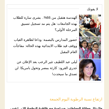
لا يفوتك
الهندسة هتقبل من 66%.. بشرى سارة للطلاب
بهذه الجامعات: هل يتم مد تسجيل تنسيق
المرحلة الأولى؟
حضور المدارس بالبصمة: وداعا لظاهرة الغياب
ووقف قيد طلاب الابتدائية بهذه الحالة: مفاجآت
العام المقبل
ليلى عبد اللطيف تثير الرعب بعد الإعلان عن
جدري القرود: كارثة بمصر وتحول بامريكا: لن
تصدق ما سيحدث!
ارتفاع نسبة الرطوبة اليوم الجمعة
ولا يزال معاناة المواطنين مستمرة مع
ظاهرة
الرطوبة
التي تضرب