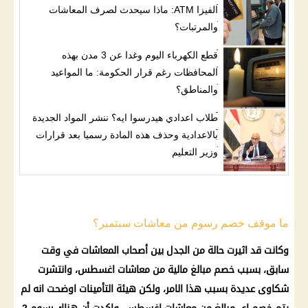
الفيزا ATM: ماذا سيحدث لصرف المعاشات
والمرتبات؟
قطع الكهرباء اليوم وغدا عن 3 مدن بهذه
المحافظات رغم قرار الحكومة: ما المواعيد
والمناطق؟
طلاب اعدادي هيدرسوا ايه؟ ننشر المواد الجديدة
بالاعدادية وحذف هذه المادة رسميا بعد قرارات
وزير التعليم
ما موقف خصم رسوم من معاشات سبتمبر؟
وكانت قد اثيرت حالة من الجدل بين
أصحاب المعاشات
في وقت
سابق، بسبب خصم مبالغ
مالية
من
معاشات
اغسطس، وانتشرت
شكاوى عديدة بسبب هذا الامر، ولكن
هيئة التأمينات
اوضحت انه لم
يتم خصم اي مبالغ من
معاشات
اغسطس، واكدت أن هناك
رسوم
2