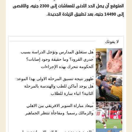
المتوقع أن يصل
الحد الادنى للمعاشات
إلى 2300 جنيه، والاقصى
إلى 14490 جنيه، بعد تطبيق
الزيادة الجديدة
.
لا يفوتك
هل ستغلق المدارس وتؤجل الدراسة بسبب
جدري القرود؟ وما حقيقة وجود إصابات؟
الحكومة تتحرك بهذه الإجراءات
ظهور نتيجة تنسيق المرحلة الاولى بهذا الموعد:
هل يوجد أماكن للطب والهندسة بالمرحلة
الثانية؟ انباء سارة للطلاب
ميعاد مباراة السوبر الافريقي بين الاهلي
والزمالك رسميا: ومفاجأة تنتظر الجماهير
ظاهرة شديدة تضرب البلاد والارصاد: تجنبوا