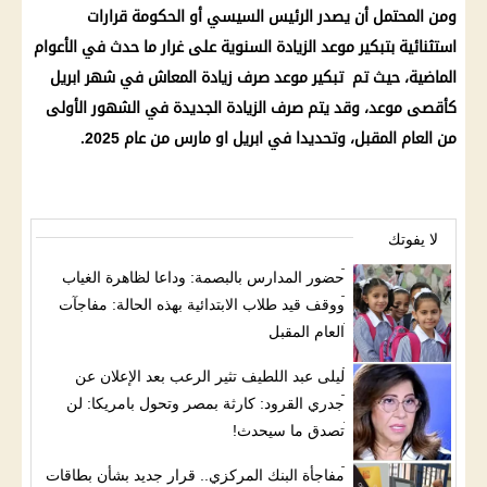
ومن المحتمل أن يصدر
الرئيس السيسي
أو
الحكومة
قرارات
استثنائية بتبكير
موعد
الزيادة السنوية على غرار ما حدث في الأعوام
الماضية، حيث تم تبكير
موعد صرف زيادة المعاش
في شهر ابريل
كأقصى
موعد
، وقد يتم
صرف
الزيادة الجديدة
في
الشهور
الأولى
من العام المقبل، وتحديدا في ابريل او مارس من عام 2025.
لا يفوتك
حضور المدارس بالبصمة: وداعا لظاهرة الغياب
ووقف قيد طلاب الابتدائية بهذه الحالة: مفاجآت
العام المقبل
ليلى عبد اللطيف تثير الرعب بعد الإعلان عن
جدري القرود: كارثة بمصر وتحول بامريكا: لن
تصدق ما سيحدث!
مفاجأة البنك المركزي.. قرار جديد بشأن بطاقات