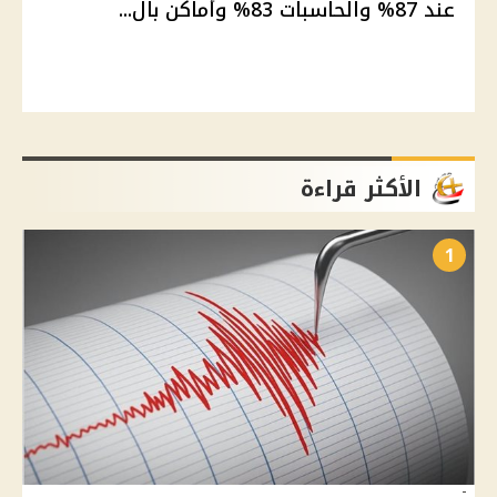
عند 87% والحاسبات 83% وأماكن بال...
الأكثر قراءة
1