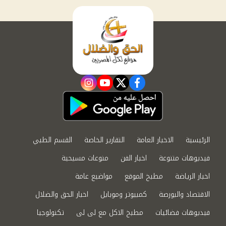
instagram
youtube
twitter
facebook
الرئيسية
الاخبار العامة
التقارير الخاصة
القسم الطبي
فيديوهات متنوعة
اخبار الفن
منوعات مسيحية
اخبار الرياضة
مطبخ الموقع
مواضيع عامة
الاقتصاد والبورصة
كمبيوتر وموبايل
اخبار الحق والضلال
فيديوهات فضائيات
مطبخ الاكل مع لى لى
تكنولوجيا