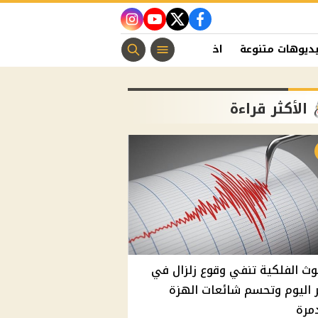
instagram
youtube
twitter
facebook
ديوهات متنوعة
اخبار الفن
منوعات مسيحية
اخبار الرياضة
الأكثر قراءة
وث الفلكية تنفي وقوع زلزال في
اليوم وتحسم شائعات الهزة
مرة