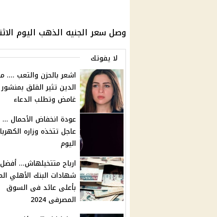
وصل سعر الجنيه الذهب اليوم الاثنين 19 أغسطس 2024 إلى 27600 
لا يفوتك
اشعر بالحزن والتعب .... م
الدين تثير القلق بمنشور
غامض وتطلب الدعاء
عودة انخفاض الأحمال ... ق
عاجل تتخذه وزاره الكهربا
اليوم
ارباح متتخيلهاش... أفضل
شهادات البنك الأهلي ال
بأعلى عائد فى السوق
المصرفى 2024