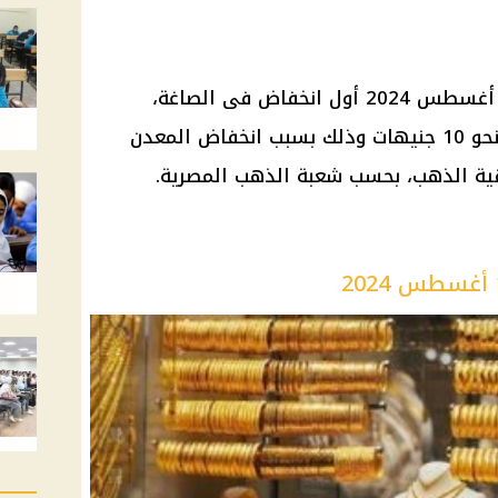
سجل سعر الذهب اليوم الاثنين 19 أغسطس 2024 أول انخفاض فى الصاغة،
ليتراجع سعر جرام الذهب عيار 21 بنحو 10 جنيهات وذلك بسبب انخفاض المعدن