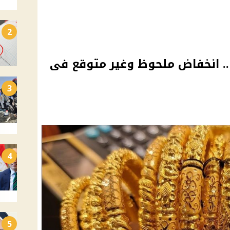
2
ديدا.. انخفاض ملحوظ وغير متوقع فى
3
4
5