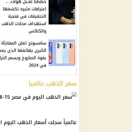
خططنا لقـتل هؤلاء ...
اعترافات مثيره تكشفها
التحقيقات فى قضية
استهداف محلات الذهب
والكنائس
سامسونج تعلن المفاجأة
الكبرى بهاتفها الذى يعم
بقوة الصاروخ وبسعر الترا
في 2024
سعر الذهب عالميا
عالمياً سجلت أسعار الذهب اليوم الاثنين 19 أغسطس 2024 نحو 496