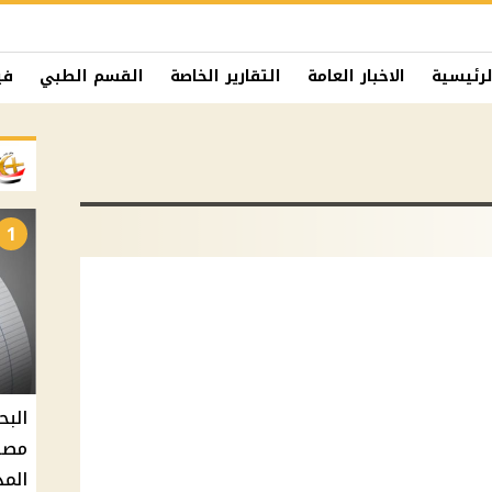
لرئيسية
الاخبار العامة
التقارير الخاصة
القسم الطبي
في
1
البح
مصر 
المد