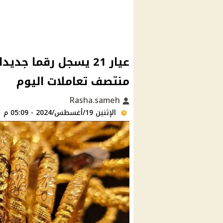
عيار 21 يسجل رقما ج
منتصف تعاملات اليوم
Rasha.sameh
الإثنين 19/أغسطس/2024 - 05:09 م