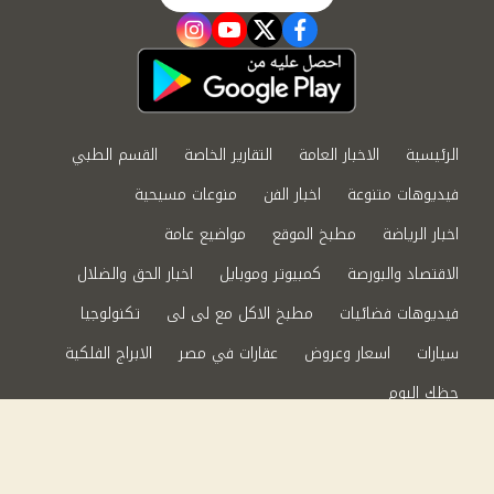
instagram
youtube
twitter
facebook
الرئيسية
الاخبار العامة
التقارير الخاصة
القسم الطبي
فيديوهات متنوعة
اخبار الفن
منوعات مسيحية
اخبار الرياضة
مطبخ الموقع
مواضيع عامة
الاقتصاد والبورصة
كمبيوتر وموبايل
اخبار الحق والضلال
فيديوهات فضائيات
مطبخ الاكل مع لى لى
تكنولوجيا
سيارات
اسعار وعروض
عقارات في مصر
الابراج الفلكية
حظك اليوم
من نحن
سياسة الخصوصية
اتصل بنا
©2024 الحق والضلال All Rights Reserved.