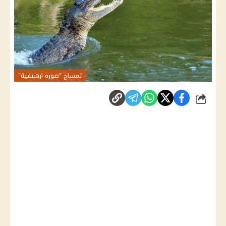
تمساح "صورة ارشيفية"
شارك