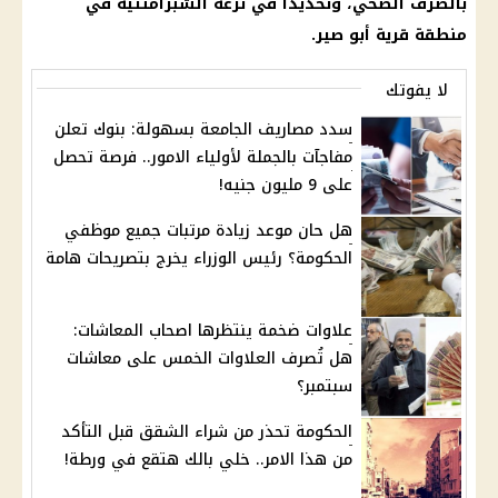
بالصرف الصحي، وتحديدا في ترعة الشبرامنتية في
منطقة قرية أبو صير.
لا يفوتك
سدد مصاريف الجامعة بسهولة: بنوك تعلن
مفاجآت بالجملة لأولياء الامور.. فرصة تحصل
على 9 مليون جنيه!
هل حان موعد زيادة مرتبات جميع موظفي
الحكومة؟ رئيس الوزراء يخرج بتصريحات هامة
علاوات ضخمة ينتظرها اصحاب المعاشات:
هل تُصرف العلاوات الخمس على معاشات
سبتمبر؟
الحكومة تحذر من شراء الشقق قبل التأكد
من هذا الامر.. خلي بالك هتقع في ورطة!