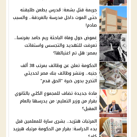
جريمة قتل بشعة: مُدرس يطعن طليقته
حتى الموت داخل مدرسة بالغردقة.. والسبب
صادم!
غموض حول وفاة الباحثة ريم حامد بفرنسا..
تعرضت للتهديد والتجسس واستغاثت
بمصر: هل تم اغتيالها؟
الحكومة تعلن عن وظائف بمرتب 38 ألف
جنيه.. وننشر وظائف بنك مصر لحديثي
التخرج بدون خبرة "الحق قدم"
مادة جديدة تضاف للمجموع الكلي بالثانوي
بقرار من وزير التعليم: من يدرسها بالعام
المقبل؟
المرتبات هتزيد.. بشرى سارة للمعلمين قبل
بدء الدراسة: بقرار من الحكومة مرتبك هيزيد
كام؟