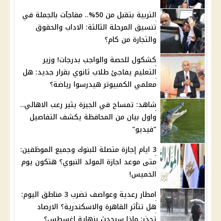
التربية بتقبل من 50%.. مفاجآت بالجملة في
تنسيق المرحلة الثالثة: الاداب والحقوق
والتجارة من كام؟
كشكول للحصة والواجب بدرجات! وزير
التعليم يفاجئ طلاب ثانوي بقرار جديد: هل
معلمي الكمبيوتر هيدرسوا رياضة؟
شاهد: تمساح في الجيزة يثير رعب الاهالي..
واول بيان من المحافظة يكشف التفاصيل
"فيديو"
3 ايام إجازة متصلة للبنوك وجميع الموظفين:
متى موعد اجازة المولد النبوي؟ هتكون يوم
الخميس!
امطار رعدية وعواصف تضرب 3 مناطق اليوم:
هل تتأثر القاهرة والاسكندرية؟ الارصاد
تحذر: ماذا سيحدث بنهاية اغسطس؟