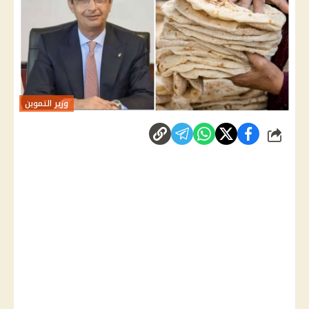
وزير التموين
شارك