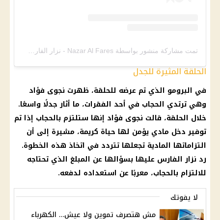
تمت مشاركة منشور بواسطة ‏‎Nazar Al Fares - نزار الفارس‎‏ (@‏‎nazaralfares‎‏)
الحلقة المثيرة للجدل
في البرومو الذي تم عرضه للحلقة، ظهرت نجوى فؤاد
وهي ترتدي الحجاب في أحد الفقرات، ما أثار جدلًا واسعًا.
خلال الحلقة، قالت نجوى فؤاد إنها ستلتزم بالحجاب إذا تم
توفير دخل مادي يؤمن لها حياة كريمة، مشيرة إلى أن
التزاماتها المادية تجعلها تتردد في اتخاذ هذه الخطوة.
رد نزار الفارس عليها بسؤالها عن المبلغ الذي تحتاجه
للالتزام بالحجاب، معربًا عن استعداده لدفعه.
لا يفوتك
مش هتصرف تموين ولا عيش… الكهرباء