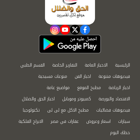
instagram
youtube
twitter
facebook
الرئيسية
الاخبار العامة
التقارير الخاصة
القسم الطبي
فيديوهات متنوعة
اخبار الفن
منوعات مسيحية
اخبار الرياضة
مطبخ الموقع
مواضيع عامة
الاقتصاد والبورصة
كمبيوتر وموبايل
اخبار الحق والضلال
فيديوهات فضائيات
مطبخ الاكل مع لى لى
تكنولوجيا
سيارات
اسعار وعروض
عقارات في مصر
الابراج الفلكية
حظك اليوم