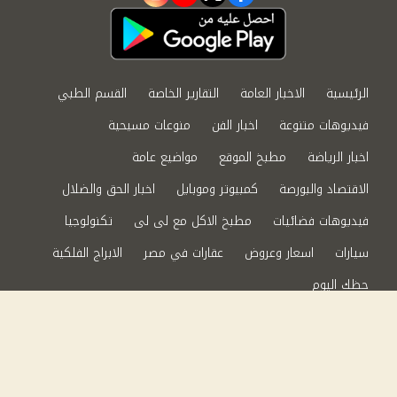
instagram
youtube
twitter
facebook
الرئيسية
الاخبار العامة
التقارير الخاصة
القسم الطبي
فيديوهات متنوعة
اخبار الفن
منوعات مسيحية
اخبار الرياضة
مطبخ الموقع
مواضيع عامة
الاقتصاد والبورصة
كمبيوتر وموبايل
اخبار الحق والضلال
فيديوهات فضائيات
مطبخ الاكل مع لى لى
تكنولوجيا
سيارات
اسعار وعروض
عقارات في مصر
الابراج الفلكية
حظك اليوم
من نحن
سياسة الخصوصية
اتصل بنا
©2024 الحق والضلال All Rights Reserved.
Powered by