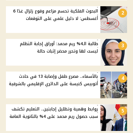
البحوث الفلكية تحسم مزاعم وقوع زلزال غدًا 6
2
أغسطس: لا دليل علمي على التوقعات
طالبة الـ4% ريم محمد: أوراق إجابة التظلم
3
ليست لها وتحرر محضر إثبات حالة
بالأسماء.. مصرع طفل وإصابة 13 في حادث
4
أتوبيس كنيسة على الدائري الإقليمي بالشرقية
روابط وهمية وتظليل إجابتين.. التعليم تكشف
5
سبب حصول ريم محمد على 4% بالثانوية العامة