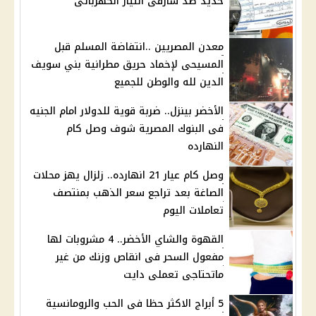
حديد ضد سارقى التيار الكهربائى
معدن المصريين ..انتفاضة المسلم قبل
المسيحى لإخماد حريق مطرانية بني سويف
الدين لله والوطن للجميع
الأخضر بينزل.. ضربة قوية للدولار امام الجنيه
فى البنوك المصرية شوف وصل كام
النهارده
وصل كام عيار 21 انهارده.. زلزال يهز محلات
الصاغة بعد تراجع سعر الذهب بمنتصف
تعاملات اليوم
القهوة والشاي الأخضر.. 4 مشروبات لها
مفعول السحر فى انقاص وزنك من غير
ماتحتاجى تعملى دايت
5 أبراج الاكثر حظا فى الحب والرومانسية