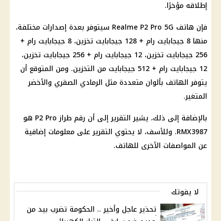
إطلاقه مؤخرًا.
فإن هاتف Realme P2 Pro 5G سيتوفر بعدة إصدارات مختلفة،
منها 8 جيجابايت رام + 128 جيجابايت تخزين، 8 جيجابايت رام +
256 جيجابايت تخزين، 12 جيجابايت رام + 256 جيجابايت تخزين،
12 جيجابايت رام + 512 جيجابايت من التخزين. ومن المتوقع أن
يتوفر الهاتف بألوان متعددة مثل الرمادي الصقري والأخضر
المتغير.
بالإضافة إلى ذلك، يشير التقرير إلى أن رقم طراز P2 Pro هو
RMX3987. وللأسف، لا يحتوي التقرير على معلومات إضافية
عن المواصفات الأخرى للهاتف.
لا يفوتك
تحذير عاجل وأخير .. الحكومة تضرب بيد من