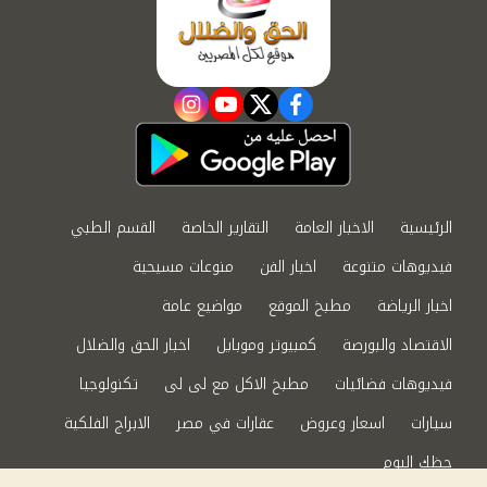
instagram
youtube
twitter
facebook
الرئيسية
الاخبار العامة
التقارير الخاصة
القسم الطبي
فيديوهات متنوعة
اخبار الفن
منوعات مسيحية
اخبار الرياضة
مطبخ الموقع
مواضيع عامة
الاقتصاد والبورصة
كمبيوتر وموبايل
اخبار الحق والضلال
فيديوهات فضائيات
مطبخ الاكل مع لى لى
تكنولوجيا
سيارات
اسعار وعروض
عقارات في مصر
الابراج الفلكية
حظك اليوم