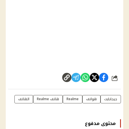
شارك
جيجابايت
هواتف
Realme
هاتف Realme
الهاتف
محتوى مدفوع