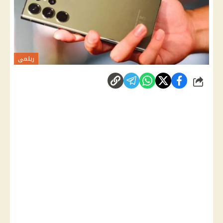
ريلمى
شارك