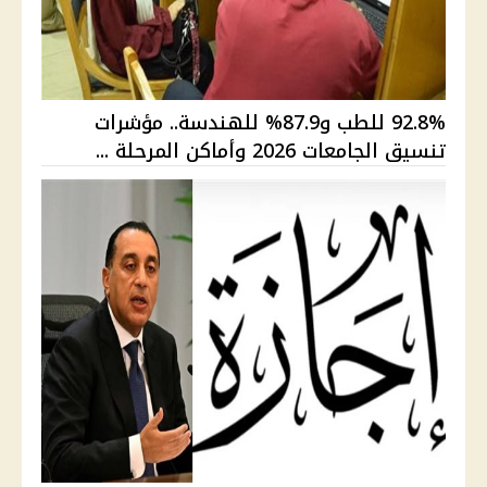
92.8% للطب و87.9% للهندسة.. مؤشرات
تنسيق الجامعات 2026 وأماكن المرحلة ...