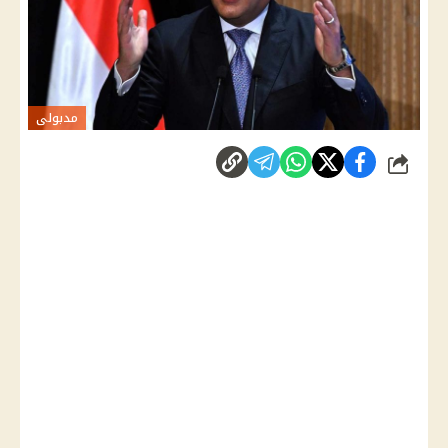
مدبولى
شارك