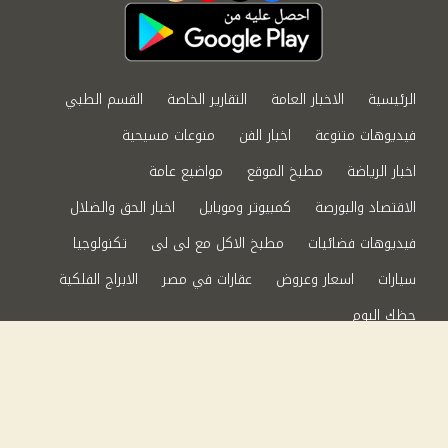
الرئيسية
الاخبار العامة
التقارير الخاصة
القسم الطبي
فيديوهات متنوعة
اخبار الفن
منوعات مسيحية
اخبار الرياضة
مطبخ الموقع
مواضيع عامة
الاقتصاد والبورصة
كمبيوتر وموبايل
اخبار الحق والضلال
فيديوهات فضائيات
مطبخ الاكل مع لى لى
تكنولوجيا
سيارات
اسعار وعروض
عقارات في مصر
الابراج الفلكية
حظك اليوم
من نحن
سياسة الخصوصية
اتصل بنا
©2024 الحق والضلال All Rights Reserved.
Powered by