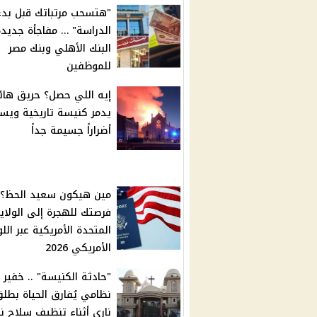
"هتسحب مرتباتك قبل بدء
الدراسة" … مفاجأة جديد
البنك الأهلي وبنك مصر
للموظفين
إيه اللي حصل؟ حريق هائ
يدمر كنيسة تاريخية ويس
أضراراً جسيمة جداً
مين هيكون سعيد الحظ؟ .
فرصتك للهجرة إلى الولاي
المتحدة الأمريكية عبر الل
الأمريكي 2026
"حادثة الكنيسة" .. خفير
نظامي يُفارق الحياة بطل
ناري أثناء تنظيف سلاح نا