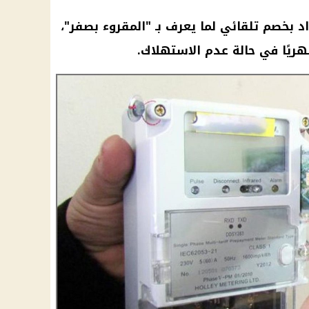
د
بخصم تلقائي لما يعرف بـ "المقروء بصفر"،