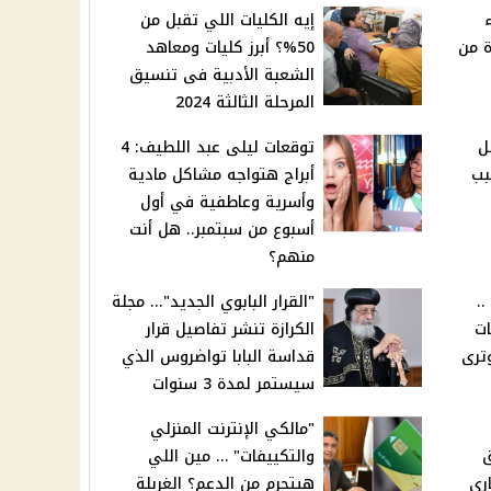
إيه الكليات اللي تقبل من
ة من
50%؟ أبرز كليات ومعاهد
الشعبة الأدبية فى تنسيق
المرحلة الثالثة 2024
ل
توقعات ليلى عبد اللطيف: 4
بب
أبراج هتواجه مشاكل مادية
وأسرية وعاطفية في أول
أسبوع من سبتمبر.. هل أنت
منهم؟
.
"القرار البابوي الجديد"... مجلة
ات
الكرازة تنشر تفاصيل قرار
وترى
قداسة البابا تواضروس الذي
سيستمر لمدة 3 سنوات
"مالكي الإنترنت المنزلي
ق
والتكييفات" … مين اللي
ري
هيتحرم من الدعم؟ الغربلة