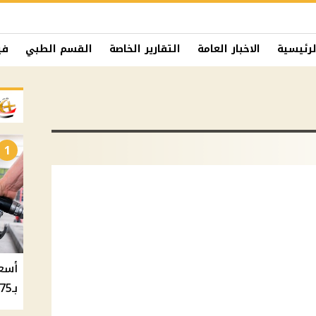
لرئيسية
الاخبار العامة
التقارير الخاصة
القسم الطبي
في
1
بـ20.75 جنيه والسولار بـ20.50 جنيه