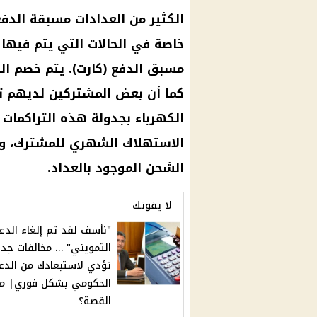
الكثير من العدادات مسبقة الدف
خاصة في الحالات التي يتم فيها ا
مسبق الدفع (كارت). يتم خصم ا
كما أن بعض المشتركين لديهم ت
الكهرباء بجدولة هذه التراكمات
الاستهلاك الشهري للمشترك، و
الشحن الموجود بالعداد.
لا يفوتك
"نأسف لقد تم إلغاء الدع
التمويني" … مخالفات جد
تؤدي لاستبعادك من الدع
الحكومي بشكل فوري| ما
القصة؟