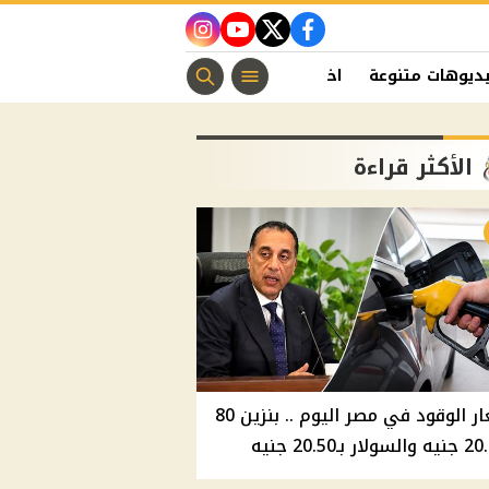
instagram
youtube
twitter
facebook
ديوهات متنوعة
اخبار الفن
منوعات مسيحية
اخبار الرياضة
الأكثر قراءة
أسعار الوقود في مصر اليوم .. بنزين 80