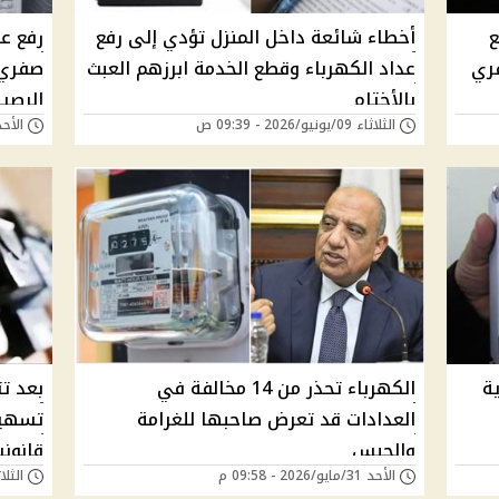
ع
أخطاء شائعة داخل المنزل تؤدي إلى رفع
فري
عداد الكهرباء وقطع الخدمة ابرزهم العبث
صفري 
بالأختام
الرصي
الثلاثاء 09/يونيو/2026 - 09:39 ص
الأحد 07/يونيو/2026 - 
ة
الكهرباء تحذر من 14 مخالفة في
بعد تث
العدادات قد تعرض صاحبها للغرامة
تسهيل
والحبس
قانوني
الأحد 31/مايو/2026 - 09:58 م
الثلاثاء 19/مايو/6