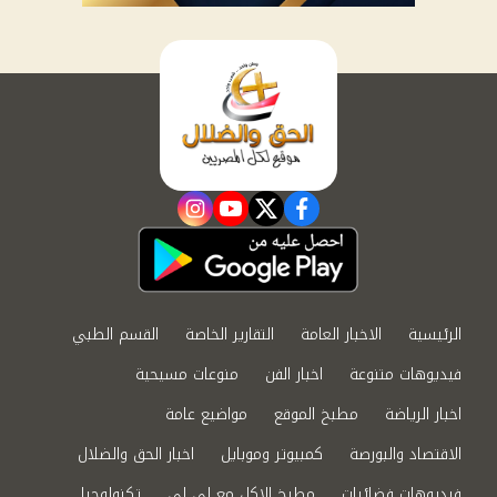
instagram
youtube
twitter
facebook
الرئيسية
الاخبار العامة
التقارير الخاصة
القسم الطبي
فيديوهات متنوعة
اخبار الفن
منوعات مسيحية
اخبار الرياضة
مطبخ الموقع
مواضيع عامة
الاقتصاد والبورصة
كمبيوتر وموبايل
اخبار الحق والضلال
فيديوهات فضائيات
مطبخ الاكل مع لى لى
تكنولوجيا