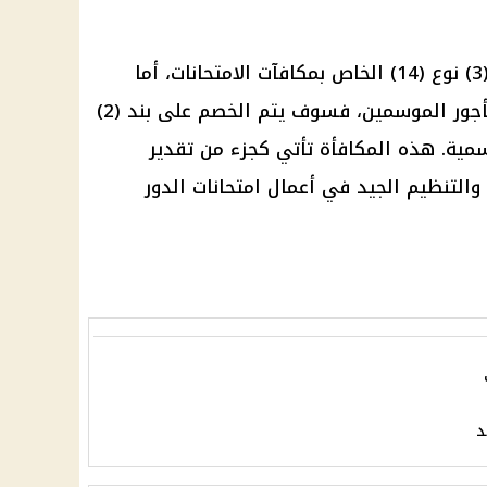
سيتم خصم هذه المكافأة من بند (3) نوع (14) الخاص بمكافآت الامتحانات، أما
المتعاقدون على بند 3/2 المرتبط بأجور الموسمين، فسوف يتم الخصم على بند (2)
لموسمية. هذه المكافأة تأتي كجزء من تقدير
والتنظيم الجيد في أعمال امتحانات الدور
د