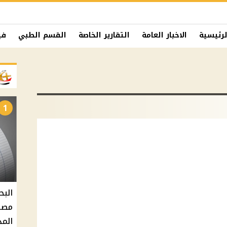
لرئيسية
الاخبار العامة
التقارير الخاصة
القسم الطبي
في
1
البح
مصر 
المد