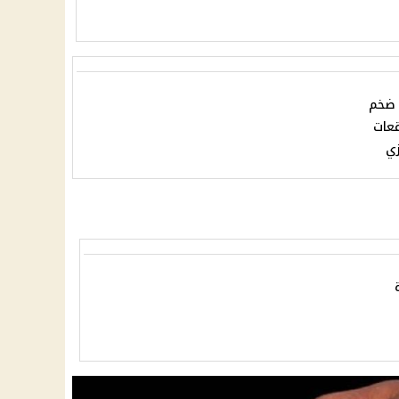
 ضخم
قعات
زي