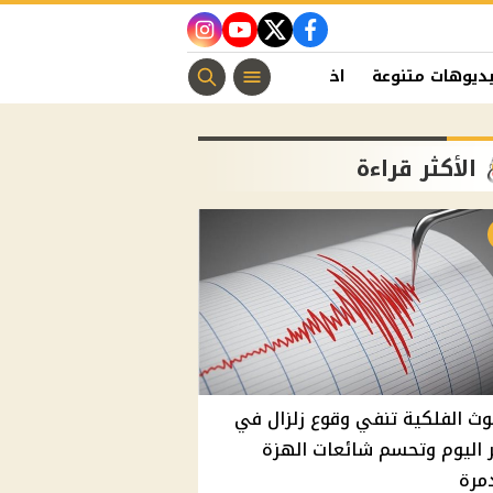
instagram
youtube
twitter
facebook
ديوهات متنوعة
اخبار الفن
منوعات مسيحية
اخبار الرياضة
الأكثر قراءة
وث الفلكية تنفي وقوع زلزال في
اليوم وتحسم شائعات الهزة
مرة