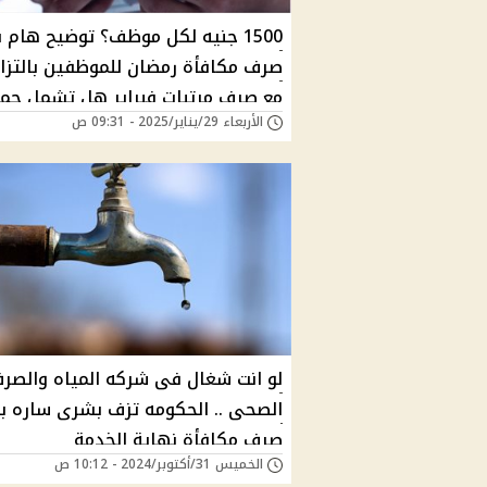
1500 جنيه لكل موظف؟ توضيح هام 
صرف مكافأة رمضان للموظفين بالتزا
مع صرف مرتبات فبراير هل تشمل جمي
الأربعاء 29/يناير/2025 - 09:31 ص
العاملين في الدولة؟
لو انت شغال فى شركه المياه والصر
الصحى .. الحكومه تزف بشرى ساره ب
صرف مكافأة نهاية الخدمة
الخميس 31/أكتوبر/2024 - 10:12 ص