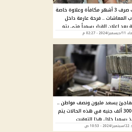
مبروك صرف 3 أشهر مكافأة وعلاوة خاصة
ب المعاشات .. فرحة عارمة داخل
 بعد إعلان القرار رسمياً متي يتم
2024 - 02:27 م
ذ ؟
مفاجئ يسعد مليون ونصف مواطن ..
صرف 300 ألف جنيه في هذه الحالات يتم
ذ رسميا خلال هذا التوقيت
 10:53 ص