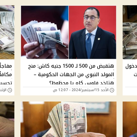
ة دخول
هتقبض من 500 لـ 1500 جنيه كاش: منح
مفاجأ
ت
المولد النبوي من الجهات الحكومية –
مكافأ
هتاخد فلوس كام يا محظوظ؟
تحسين
الأحد 15/سبتمبر/2024 - 12:07 ص
الإثنين 09/سبتمبر/24