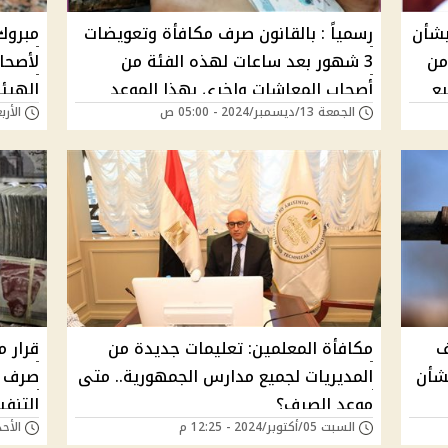
بشأن
رسمياً : بالقانون صرف مكافأة وتعويضات
من
3 شهور بعد ساعات لهذه الفئة من
لأصحا
ع
أصحاب المعاشات واخري بهذا الموعد
الهيئة
الجمعة 13/ديسمبر/2024 - 05:00 ص
الأربعاء 11/ديسمبر/
اعرف معاشك هيزيد كام؟
التنفي
ف
مكافأة المعلمين: تعليمات جديدة من
قرار 
شأن
المديريات لجميع مدارس الجمهورية.. متى
موعد الصرف؟
التنفي
السبت 05/أكتوبر/2024 - 12:25 م
الأحد 22/سبتمبر/2024 -