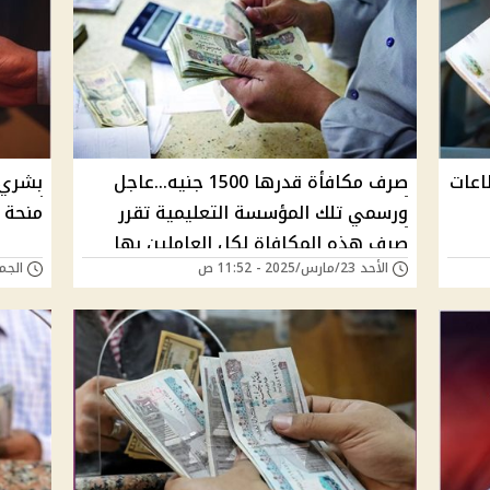
اعات
صرف مكافأة قدرها 1500 جنيه...عاجل
ورسمي تلك المؤسسة التعليمية تقرر
منحة 
صرف هذه المكافاة لكل العاملين بها
الأحد 23/مارس/2025 - 11:52 ص
الجمعة 07/فبراير/5