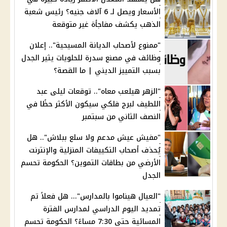
الأسعار ويصل لـ 6 آلاف جنيه؟ رئيس شعبة
الذهب يكشف مفاجأة غير متوقعة
"ممنوع لأصحاب الديانة المسيحية".. إعلان
وظائف في مصنع سدرة للحلويات يثير الجدل
بسبب التمييز الديني | ما القصة؟
"الزهر هيلعب معاه".. توقعات ليلى عبد
اللطيف لبرج فلكي سيكون الأكثر حظًا في
النصف الثاني من سبتمبر
"مفيش عيش مدعم ولا سلع ببلاش".. هل
يُحذف أصحاب التكييفات المنزلية والإنترنت
الأرضي من بطاقات التموين؟ الحكومة تحسم
الجدل
"العيال هيناموا بالمدارس"... هل فعلاً تم
تمديد اليوم الدراسي لمدارس الفترة
المسائية حتى 7:30 مساءً؟ الحكومة تحسم