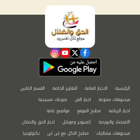
instagram
youtube
twitter
facebook
الرئيسية
الاخبار العامة
التقارير الخاصة
القسم الطبي
فيديوهات متنوعة
اخبار الفن
منوعات مسيحية
اخبار الرياضة
مطبخ الموقع
مواضيع عامة
الاقتصاد والبورصة
كمبيوتر وموبايل
اخبار الحق والضلال
فيديوهات فضائيات
مطبخ الاكل مع لى لى
تكنولوجيا