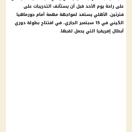
على راحة يوم الأحد قبل أن يستأنف التدريبات على
فترتين. الأهلي يستعد لمواجهة مهمة أمام جورماهيا
الكيني في 15 سبتمبر الجاري، في افتتاح بطولة دوري
أبطال إفريقيا التي يحمل لقبها.