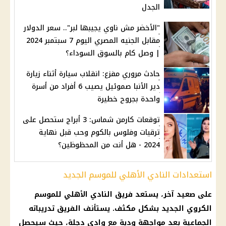
الجدل
"الأخضر مش ناوي يجيبها لبر".. سعر الدولار
مقابل الجنيه المصري اليوم 7 سبتمبر 2024
| وصل كام بالسوق السوداء؟
حادث مروري مفزع: انقلاب سيارة أثناء زيارة
دير الأنبا صموئيل يصيب 6 أفراد من أسرة
واحدة بجروح خطيرة
توقعات كارمن شماس: 3 أبراج ستحصل على
ترقيات وفلوس بالكوم وحب قبل نهاية
2024 - هل أنت من المحظوظين؟
استعدادات النادي الأهلي للموسم الجديد
على صعيد آخر، يستعد فريق النادي الأهلي للموسم
الكروي الجديد بشكل مكثف. يستأنف الفريق تدريباته
الجماعية بعد مواجهة ودية مع وادي دجلة، حيث سيحصل