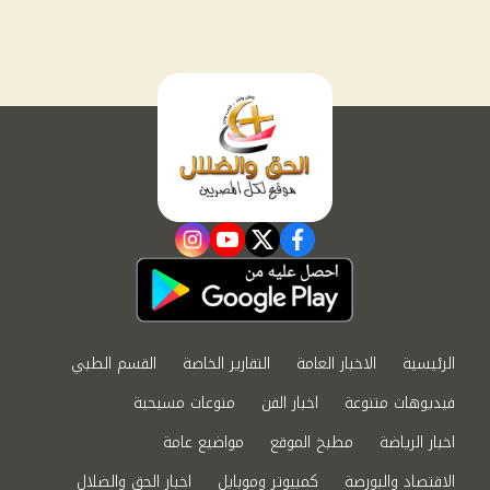
instagram
youtube
twitter
facebook
الرئيسية
الاخبار العامة
التقارير الخاصة
القسم الطبي
فيديوهات متنوعة
اخبار الفن
منوعات مسيحية
اخبار الرياضة
مطبخ الموقع
مواضيع عامة
الاقتصاد والبورصة
كمبيوتر وموبايل
اخبار الحق والضلال