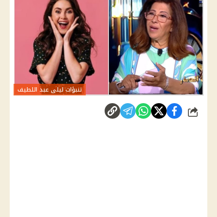
تنبؤات ليلى عبد اللطيف
شارك