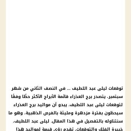
توقعات ليلى عبد اللطيف
… في النصف الثاني من
شهر
سبتمبر
، يتصدر
برج العذراء
قائمة
الأبراج
الأكثر حظًا وفقًا
لتوقعات
ليلى عبد اللطيف
. يبدو أن
مواليد برج العذراء
سيحظون بفترة مزدهرة ومليئة بالفرص الذهبية، وهو ما
سنتناوله بالتفصيل في هذا المقال.
ليلى عبد اللطيف
،
خبيرة
الفلك
والتوقعات، تقدم رؤى قيمة لمواليد هذا