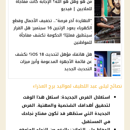
من هو وهل هو الله؟ الإجابة كانت مفاجأة
للملايين | فيديو
"النهاردة آخر فرصة".. تخفيف الأحمال وقطع
الكهرباء يعود الإثنين 16 سبتمبر: هل القرار
سيتطبق فعليًا؟ الحكومة تكشف مفاجأة
للمواطنين
هل هاتفك مؤهل لتحديث iOS 18؟ نكشف
عن قائمة الأجهزة المدعومة وأبرز ميزات
التحديث الجديد
نصائح ليلى عبد اللطيف لمواليد برج العذراء
استغلال الفرص الجديدة: استغل هذا الوقت
لتحقيق أهدافك الشخصية والمهنية. الفرص
الجديدة التي ستظهر قد تكون مفتاح نجاحك
في المستقبل.
الحفاظ على التوازن: بالرغم من النجاح المتوقع،