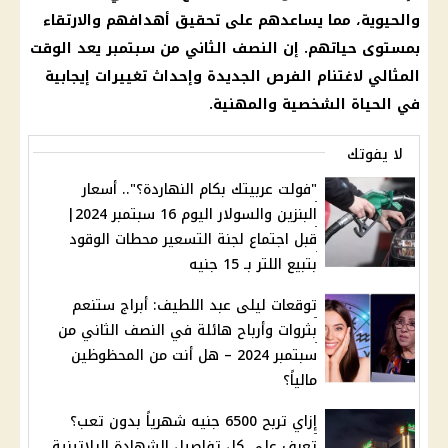
والحيوية، مما يساعدهم على تحقيق أهدافهم والارتقاء
بمستوى حياتهم. إن النصف الثاني من
سبتمبر
يعد الوقت
المثالي لاغتنام الفرص الجديدة وإحداث تغييرات إيجابية
في الحياة الشخصية والمهنية.
لا يفوتك
"فولت عربيتك بكام النهاردة؟".. أسعار
البنزين والسولار اليوم 16 سبتمبر 2024|
قبل اجتماع لجنة التسعير محطات الوقود
بتبيع اللتر بـ 15 جنيه
توقعات ليلى عبد اللطيف: أبراج ستنعم
بثروات وأرباح هائلة في النصف الثاني من
سبتمبر 2024 – هل أنت من المحظوظين
مالياً؟
إزاي تربح 6500 جنيه شهرياً بدون تعب؟
تعرف على كل تفاصيل الشهادة البلاتينية