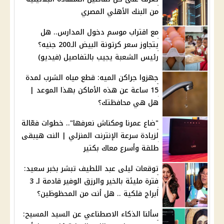
من البنك الأهلي المصري
مع اقتراب موسم دخول المدارس.. هل
يتجاوز سعر كرتونة البيض الـ200 جنيه؟
رئيس الشعبة يجيب بالتفاصيل (فيديو)
جهزوا جراكن الميه: قطع مياه الشرب لمدة
15 ساعة عن هذه الأماكن بهذا الموعد |
هل هي محافظتك؟
"ضاع عمرنا ومكناش نعرفها".. خطوات فعّالة
لزيادة سرعة الإنترنت المنزلي | النت هيبقى
طلقة وأسرع معاك بكتير
توقعات ليلى عبد اللطيف تبشر بخبر سعيد:
فترة مليئة بالخير والرزق الوفير قادمة لـ 3
أبراج فلكية .. هل أنت من المحظوظين؟
سألنا الذكاء الاصطناعي عن السيد المسيح: