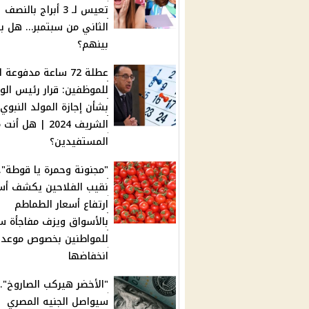
تعيس لـ 3 أبراج بالنصف
الثاني من سبتمبر… هل ب
بينهم؟
عطلة 72 ساعة مدفوعة ا
للموظفين: قرار رئيس الوز
بشأن إجازة المولد النبوي
الشريف 2024 | هل أن
المستفيدين؟
"مجنونة وحمرة يا قوطة"..
نقيب الفلاحين يكشف أس
ارتفاع أسعار الطماطم
بالأسواق ويزف مفاجأة سا
للمواطنين بخصوص موعد
انخفاضها
"الأخضر هيركب الصاروخ".
سيواصل الجنيه المصري