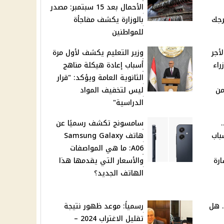
الأحمال بعد 15 سبتمبر: مصدر
رجك
بالوزارة يكشف مفاجأة
للمواطنين
لأجر
وزير التعليم يكشف لأول مرة
راء
أسباب إعادة هيكلة مناهج
الثانوية العامة ويؤكد: "قرار
ت من
ليس لتخفيف المواد
الدراسية"
سامسونج تكشف رسميًا عن
باب
هاتف Samsung Galaxy
A06: ما هي المواصفات
رة
والأسعار التي يقدمها هذا
الهاتف الجديد؟
. هل
رسمياً: موعد ظهور نتيجة
تقليل الاغتراب 2024 –