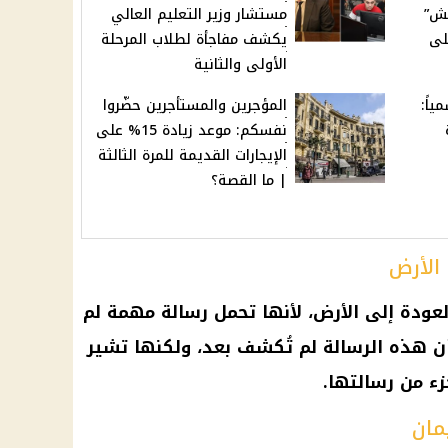
تش”
مستشار وزير التعليم العالي
لى
يكشف مفاجأة لطلاب المرحلة
الأولى والثانية
ياً:
المؤجرين والمستأجرين حضّروا
نفسكم: موعد زيادة 15% على
الإيجارات القديمة للمرة الثالثة
| ما القصة؟
 الأرض
ودة إلى الأرض، لأنها تحمل رسالة مهمة لم
 هذه الرسالة لم تُكشف بعد، ولكنها تشير
زء من رسالتها.
مان