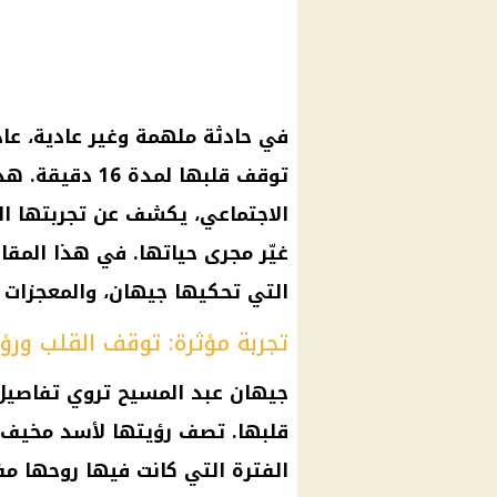
في حادثة ملهمة وغير عادية، ع
توقف قلبها لمدة 16 دقيقة. هذا الفيديو الذي انتشر على
الاجتماعي
، يكشف عن تجربتها ال
غيّر مجرى حياتها. في هذا المق
التي تحكيها جيهان، والمعجزات 
تجربة مؤثرة: توقف القلب ورؤي
جيهان عبد
المسيح
تروي تفاصيل 
قلبها. تصف رؤيتها لأسد مخيف و
الفترة التي كانت فيها روحها م