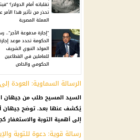
تقلباته أمام الدولار؟ “في
تحذر من تأثير هذا الأمر ع
العملة المصرية
"إجازة مدفوعة الأجر".. رسم
الحكومة تحدد موعد إجازة
المولد النبوي الشريف
للعاملين في القطاعين
الحكومي والخاص
الرسالة السماوية: العودة إلى
السيد المسيح
طلب من جيهان الع
يُكشف عنها بعد. توضح جيهان أن
إلى أهمية التوبة والاستغفار كج
رسالة قوية: دعوة للتوبة والإي