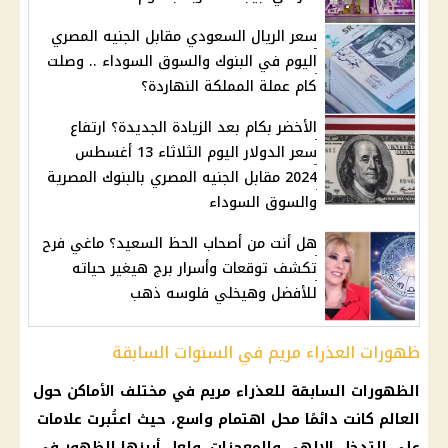
سعر الريال السعودي مقابل الجنيه المصري
اليوم في البنوك والسوق السوداء .. وصلت
كام عملة المملكة النهاردة؟
الأخضر بكام بعد الزيادة الجديدة؟ ارتفاع
سعر الدولار اليوم الثلاثاء 13 أغسطس
2024 مقابل الجنيه المصري بالبنوك المصرية
والسوق السوداء
هل أنت من أصحاب الحظ السعيد؟ ماغي فرح
تكشف توقعات وأسرار برج هيغير حياته
للأفضل وهيخلي فلوسه ذهب
ظهورات العذراء مريم في السنوات السابقة
الظهورات السابقة للعذراء مريم في مختلف الأماكن حول
العالم كانت دائمًا محل اهتمام واسع، حيث اعتُبرت علامات
على التدخل الإلهي والمعجزات. ولعل أبرزها الظهور في