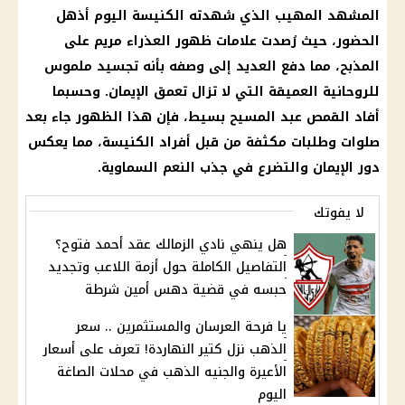
المشهد المهيب الذي شهدته الكنيسة اليوم أذهل
الحضور، حيث رُصدت علامات ظهور العذراء مريم على
المذبح، مما دفع العديد إلى وصفه بأنه تجسيد ملموس
للروحانية العميقة التي لا تزال تعمق الإيمان. وحسبما
أفاد القمص عبد المسيح بسيط، فإن هذا الظهور جاء بعد
صلوات وطلبات مكثفة من قبل أفراد الكنيسة، مما يعكس
دور الإيمان والتضرع في جذب النعم السماوية.
لا يفوتك
هل ينهي نادي الزمالك عقد أحمد فتوح؟
التفاصيل الكاملة حول أزمة اللاعب وتجديد
حبسه في قضية دهس أمين شرطة
يا فرحة العرسان والمستثمرين .. سعر
الذهب نزل كتير النهاردة! تعرف على أسعار
الأعيرة والجنيه الذهب في محلات الصاغة
اليوم