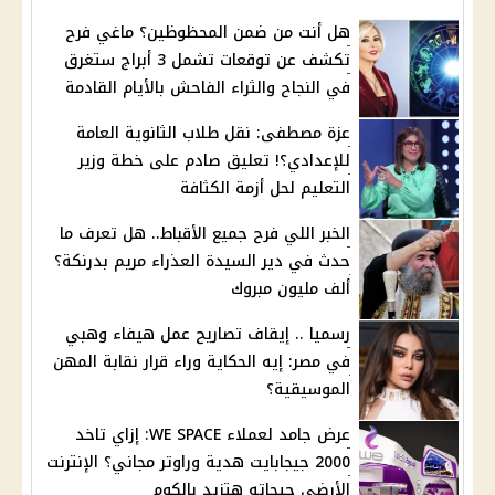
هل أنت من ضمن المحظوظين؟ ماغي فرح
تكشف عن توقعات تشمل 3 أبراج ستغرق
في النجاح والثراء الفاحش بالأيام القادمة
عزة مصطفى: نقل طلاب الثانوية العامة
للإعدادي؟! تعليق صادم على خطة وزير
التعليم لحل أزمة الكثافة
الخبر اللي فرح جميع الأقباط.. هل تعرف ما
حدث في دير السيدة العذراء مريم بدرنكة؟
ألف مليون مبروك
رسميا .. إيقاف تصاريح عمل هيفاء وهبي
في مصر: إيه الحكاية وراء قرار نقابة المهن
الموسيقية؟
عرض جامد لعملاء WE SPACE: إزاي تاخد
2000 جيجابايت هدية وراوتر مجاني؟ الإنترنت
الأرضي جيجاته هتزيد بالكوم