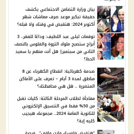
بيان وزارة التضامن الاجتماعي يكشف
حقيقة تبكير موعد صرف معاشات شهر
أكتوبر 2024: هتقبض في وقتك ولا قبله؟
توقعات ليلى عبد اللطيف: وداعًا للفقر.. 3
أبراج ستصبح ملوك الثروة والفلوس بالنصف
الثاني من سبتمبر| هل أنت منهم يا سعيد
الحظ؟
صدمة كهربائية: انقطاع الكهرباء عن 8
مناطق لمدة 3 أيام – تعرف على الأماكن
المتضررة .. هل هي محافظتك؟
مفاجأة لطلاب المرحلة الثالثة: كليات تقبل
من 50% فقط في التنسيق الإلكتروني
للثانوية العامة 2024.. مجموعك هيجيب
كليه إية؟
"هتقبض فلوسك وانت واقف".. فرصة