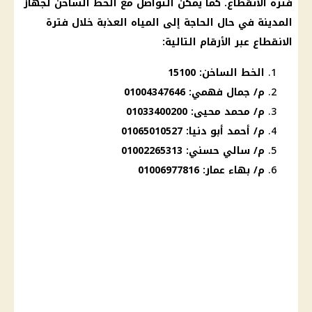
فترة الانقطاع. كما يمكن التواصل مع الخط الساخن لجهاز
المدينة في حال الحاجة إلى المياه العذبة خلال فترة
الانقطاع عبر الأرقام التالية:
الخط الساخن: 15100
م/ جمال فهمي: 01004347646
م/ محمد محيى: 01033400200
م/ أحمد أبو دنيا: 01065010527
م/ سالي حسني: 01002265313
م/ بهاء عمار: 01006977816