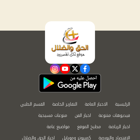
instagram
youtube
twitter
facebook
الرئيسية
الاخبار العامة
التقارير الخاصة
القسم الطبي
فيديوهات متنوعة
اخبار الفن
منوعات مسيحية
اخبار الرياضة
مطبخ الموقع
مواضيع عامة
الاقتصاد والبورصة
كمبيوتر وموبايل
اخبار الحق والضلال