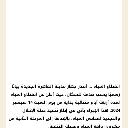
انقطاع المياه … أصدر جهاز مدينة القاهرة الجديدة بيانًا
رسميًا يسبب صدمة للسكان، حيث أعلن عن انقطاع المياه
لمدة أربعة أيام متتالية بداية من يوم السبت 14 سبتمبر
2024. هذا الإجراء يأتي في إطار تنفيذ خطة الإحلال
والتجديد لمحابس المياه، بالإضافة إلى المرحلة الثانية من
مشروع روافع المياه ومحطة التنقية.