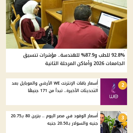
92.8% للطب و87.9% للهندسة.. مؤشرات تنسيق
الجامعات 2026 وأماكن المرحلة الثانية
أسعار باقات الإنترنت WE الأرضي والموبايل بعد
2
التحديثات الأخيرة.. تبدأ من 171 جنيهًا
أسعار الوقود في مصر اليوم .. بنزين 80 بـ20.75
3
جنيه والسولار بـ20.50 جنيه