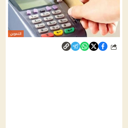
التموين
شارك