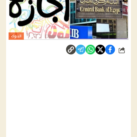
البنوك
شارك