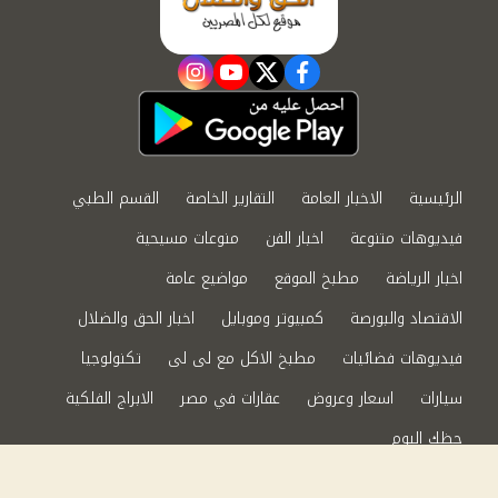
instagram
youtube
twitter
facebook
الرئيسية
الاخبار العامة
التقارير الخاصة
القسم الطبي
فيديوهات متنوعة
اخبار الفن
منوعات مسيحية
اخبار الرياضة
مطبخ الموقع
مواضيع عامة
الاقتصاد والبورصة
كمبيوتر وموبايل
اخبار الحق والضلال
فيديوهات فضائيات
مطبخ الاكل مع لى لى
تكنولوجيا
سيارات
اسعار وعروض
عقارات في مصر
الابراج الفلكية
حظك اليوم
من نحن
سياسة الخصوصية
اتصل بنا