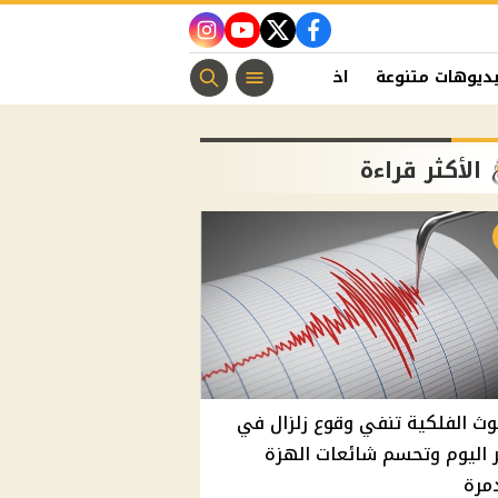
instagram
youtube
twitter
facebook
ديوهات متنوعة
اخبار الفن
منوعات مسيحية
اخبار الرياضة
الأكثر قراءة
وث الفلكية تنفي وقوع زلزال في
اليوم وتحسم شائعات الهزة
مرة