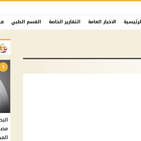
لرئيسية
الاخبار العامة
التقارير الخاصة
القسم الطبي
في
1
البح
مصر 
المد