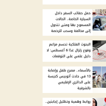
حمل حقائب السفر داخل
السيارة الخاصة.. الحالات
المسموح بها ومتى تتحول
إلى مخالفة وسحب للرخصة
البحوث الفلكية تحسم مزاعم
وقوع زلزال غدًا 6 أغسطس: لا
دليل علمي على التوقعات
بالأسماء.. مصرع طفل وإصابة
13 في حادث أتوبيس كنيسة
على الدائري الإقليمي
بالشرقية
روابط وهمية وتظليل إجابتين..