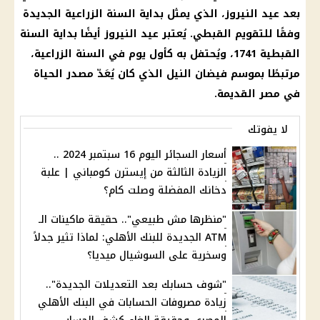
بعد عيد النيروز، الذي يمثل بداية السنة الزراعية الجديدة
وفقًا للتقويم القبطي. يُعتبر عيد النيروز أيضًا بداية السنة
القبطية 1741، ويُحتفل به كأول يوم في السنة الزراعية،
مرتبطًا بموسم فيضان النيل الذي كان يُعَدّ مصدر الحياة
في مصر القديمة.
لا يفوتك
أسعار السجائر اليوم 16 سبتمبر 2024 ..
الزيادة الثالثة من إيسترن كومباني | علبة
دخانك المفضلة وصلت كام؟
"منظرها مش طبيعي".. حقيقة ماكينات الـ
ATM الجديدة للبنك الأهلي: لماذا تثير جدلاً
وسخرية على السوشيال ميديا؟
"شوف حسابك بعد التعديلات الجديدة"..
زيادة مصروفات الحسابات في البنك الأهلي