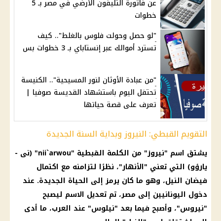
عن فاتورة التليفون الأرضي في مصر بـ 5
خطوات
"لو حصل وحولت فلوس بالغلط".. كيف
تسترد أموالك عبر إنستاباي بـ 3 خطوات بس
"من عبادة الأوثان لنور المسيحية".. الكنيسة
تحتفل اليوم باستشهاد القديسة صوفيا |
تعرف على قصة حياتها
التقويم القبطي: النيروز وبداية السنة الجديدة
يشتق اسم "نيروز" من الكلمة القبطية "nii`arwou" (نى -
يارؤو) التي تعني "الأنهار"، نظرًا لتزامنه مع اكتمال
فيضان النيل، وهو ما كان يرمز إلى الحياة الجديدة. عند
دخول اليونانيين إلى مصر، تم تعديل الاسم ليصبح
"نيروس"، وأصبح فيما بعد "نيلوس" عند العرب، ما أدى