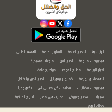
instagram
youtube
twitter
facebook
الرئيسية
الاخبار العامة
التقارير الخاصة
القسم الطبي
فيديوهات متنوعة
اخبار الفن
منوعات مسيحية
اخبار الرياضة
مطبخ الموقع
مواضيع عامة
الاقتصاد والبورصة
كمبيوتر وموبايل
اخبار الحق والضلال
فيديوهات فضائيات
مطبخ الاكل مع لى لى
تكنولوجيا
سيارات
اسعار وعروض
عقارات في مصر
الابراج الفلكية
حظك اليوم