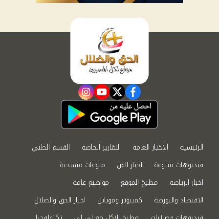
instagram
youtube
twitter
facebook
الرئيسية
الاخبار العامة
التقارير الخاصة
القسم الطبي
فيديوهات متنوعة
اخبار الفن
منوعات مسيحية
اخبار الرياضة
مطبخ الموقع
مواضيع عامة
الاقتصاد والبورصة
كمبيوتر وموبايل
اخبار الحق والضلال
فيديوهات فضائيات
مطبخ الاكل مع لى لى
تكنولوجيا