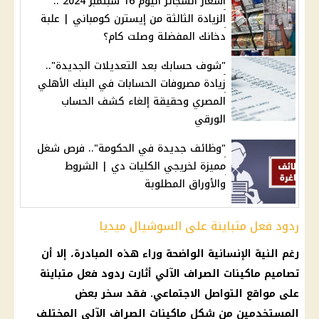
أسعار السجائر اليوم 16 سبتمبر 2024 ..
الزيادة الثالثة من إيسترن كومباني | علبة
دخانك المفضلة وصلت كام؟
"شوف حسابك بعد التعديلات الجديدة"..
زيادة مصروفات الحسابات في البنك الأهلي
المصري وحقيقة إلغاء كشف الحساب
الورقي
"وظائف جديدة في الحكومة".. فرص شغل
مميزة لخريجي الكليات دي | الشروط
والأوراق المطلوبة
ردود فعل متباينة على السوشيال ميديا
رغم النية الإنسانية الواضحة وراء هذه المبادرة، إلا أن
تصاميم ماكينات الصراف الآلي أثارت ردود فعل متباينة
على مواقع التواصل الاجتماعي. فقد سخر بعض
المستخدمين من شكل ماكينات الصراف الآلي المختلف