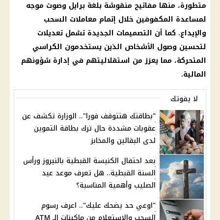
متطورة، منها مفاتيح منقوشة بلغة برايل وصوت موجه
لمساعدة المكفوفين خلال إتمام معاملات السحب
والإيداع. كما أن التصميمات الجديدة تشمل تعديلات
لتحسين وصول الأشخاص الذين يستخدمون الكراسي
المتحركة، مما يعزز من استقلاليتهم في إدارة شؤونهم
المالية.
لا يفوتك
"بطاقتك هتتوقف فورا".. الوزارة تكشف عن
عقوبات مشددة حال ترك بطاقة التموين
لدى البقالين والمخابز
بعد احتفال الكنيسة القبطية بالنيروز ورأس
السنة القبطية.. هل تعرف موعد عيد
الصليب وأهمية المناسبة؟
"اوعي حد يضحك عليك".. اعرف رسوم
السحب والاستعلام من ماكينات الـ ATM