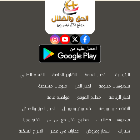
instagram
youtube
twitter
facebook
الرئيسية
الاخبار العامة
التقارير الخاصة
القسم الطبي
فيديوهات متنوعة
اخبار الفن
منوعات مسيحية
اخبار الرياضة
مطبخ الموقع
مواضيع عامة
الاقتصاد والبورصة
كمبيوتر وموبايل
اخبار الحق والضلال
فيديوهات فضائيات
مطبخ الاكل مع لى لى
تكنولوجيا
سيارات
اسعار وعروض
عقارات في مصر
الابراج الفلكية