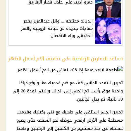
عمرو اديب على حادث قطار الزقازيق
الديانه مختلفه ... وائل عبدالعزيز يفجر
مفاجأت جديده عن حياته الزوجيه والسر
الحقيقى وراء الانفصال
تساعد التمارين الرياضية على تخفيف آلام أسفل الظهر
تمرين التمدد الجانبي قف مع ضم قدميك معًا وارفع ذراعًا
واحدة فوق رأسك ثم انحني إلى الجانب واثبتى لمدة 20 إلى
30 ثانية، ثم بدل الجانبين.
تمرين الجسر استلقي على ظهرك مع ثني ركبتيك وقدميك
مسطحة على الأرض ارفعي حوضك نحو السقف حتى يصبح
جسمك في خط مستقيم من الكتفين إلى الركبتين وحافظ