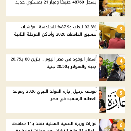
يسجل 48760 جنيهًا وعيار 21 بمستوي جديد
92.8% للطب و87.9% للهندسة.. مؤشرات
3
تنسيق الجامعات 2026 وأماكن المرحلة الثانية
أسعار الوقود في مصر اليوم .. بنزين 80 بـ20.75
4
جنيه والسولار بـ20.50 جنيه
موقف ترحيل إجازة المولد النبوي 2026 وموعد
5
العطلة الرسمية في مصر
قرارات وزيرة التنمية المحلية تنفذ بـ11 محافظة
6
..إحالة 81 حالة للنيابات بعد حملات تفتيشية