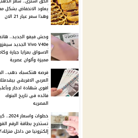
الحق اشترى.. سعر الذهب
يعاود الانخفاض بشكل م
وهذا سعر عيار 21 الان
وحش فيفو الجديد.. هات
Vivo V40e الجديد سيغزو
الاسواق بمزايا جبارة وكامي
مميزة وألوان عصرية
فرصه هتكسبك دهب.. الب
العربي الافريقي بيقدملك
اقوى شهادة ادخار وبأعل
فائده فى تاريخ البنوك
المصريه
خطوات واسعار 24
تستخرج بطاقة الرقم الق
إلكترونيا من داخل منزلك؟