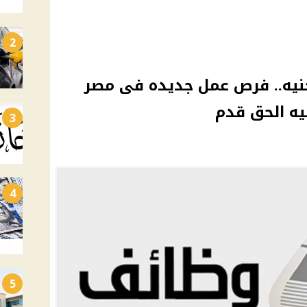
2
واتب تصل الى 25000 جنيه.. فرص عمل جديده فى مصر
يه الحق قدم
3
4
5