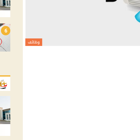
6
وظائف