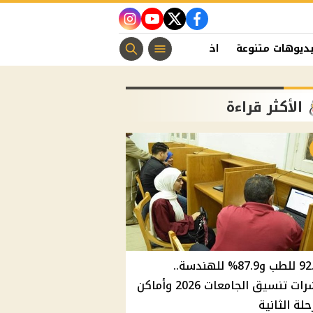
instagram
youtube
twitter
facebook
ديوهات متنوعة
اخبار الفن
منوعات مسيحية
اخبار الرياضة
الأكثر قراءة
92.8% للطب و87.9% للهندسة..
مؤشرات تنسيق الجامعات 2026 وأماكن
حلة الثانية