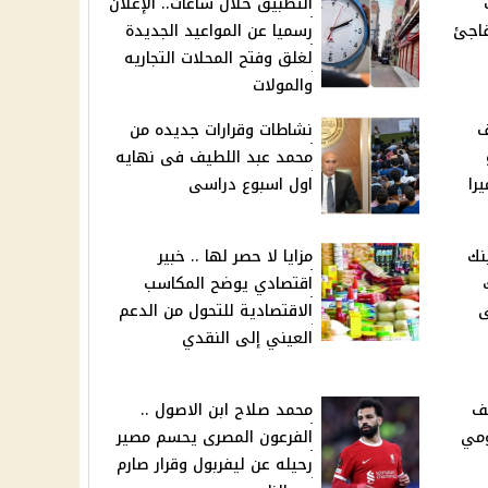
التطبيق خلال ساعات.. الإعلان
فاجئ
رسميا عن المواعيد الجديدة
لغلق وفتح المحلات التجاريه
والمولات
ف
نشاطات وقرارات جديده من
محمد عبد اللطيف فى نهايه
را
اول اسبوع دراسى
نك
مزايا لا حصر لها .. خبير
اقتصادي يوضح المكاسب
ى
الاقتصادية للتحول من الدعم
العيني إلى النقدي
20.. كيف
محمد صلاح ابن الاصول ..
ومي
الفرعون المصرى يحسم مصير
رحيله عن ليفربول وقرار صارم