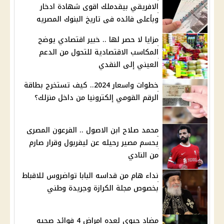
الافريقي بيقدملك اقوى شهادة ادخار
وبأعلى فائده فى تاريخ البنوك المصريه
مزايا لا حصر لها .. خبير اقتصادي يوضح
المكاسب الاقتصادية للتحول من الدعم
العيني إلى النقدي
خطوات واسعار 2024.. كيف تستخرج بطاقة
الرقم القومي إلكترونيا من داخل منزلك؟
محمد صلاح ابن الاصول .. الفرعون المصرى
يحسم مصير رحيله عن ليفربول وقرار صارم
من النادي
نداء هام من قداسه البابا تواضروس للاقباط
بخصوص مجلة الكرازة وجريدة وطني
مضاد حيوى لعده امراض 4 فوائد صحيه