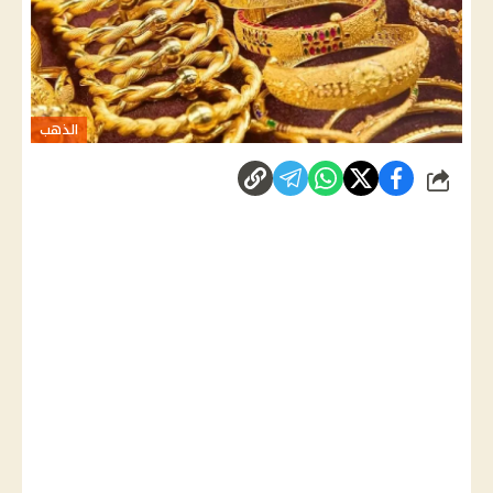
الذهب
شارك