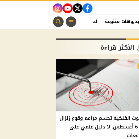
instagram
youtube
twitter
facebook
ديوهات متنوعة
اخبار الفن
منوعات مسيحية
اخبار الرياضة
الأكثر قراءة
وث الفلكية تحسم مزاعم وقوع زلزال
غدًا 6 أغسطس: لا دليل علمي على
قعات