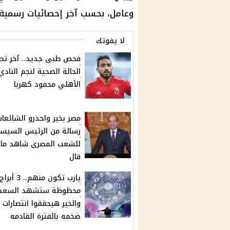
وعامل، بحسب آخر إحصائيات رسمية 
لا يفوتك
فحص طبى جديد.. آخر تط
الحالة الصحية لنجم النادي
الأهلي محمود كهربا
مصر بخير واحذرو الشائعات
رسالة من الرئيس السيس
للشعب المصرى شاهد ماذ
قال
يارب تكون منهم.. 3 أبراج
محظوظة ستشهد السعد
والخير هيحققوا انتصارات م
ضخمه بالفترة القادمه