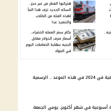
هتركبوا القطر من غير حجز..
ت
السكه الحديد تزف هذا النبأ
لهذه الفئه من الطلاب
والتنفيذ غدا
تبقى ب 10 جنيه..
بكام سعر العمله الخضراء..
أسعار صرف الدولار مقابل
الجنيه بنهاية التعاملات اليوم
في البنوك
ون من 8 أيام إجازة أسبوعية في شهر أكتوبر، يومي الجمعة