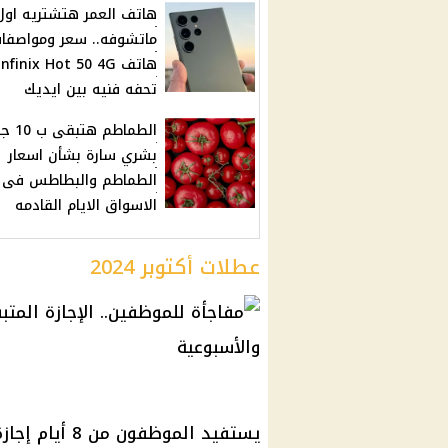
هاتف العمر هتشتريه اول
ماتشوفه.. سعر ومواصفا
هاتف Infinix Hot 50 4G
تحفه فنيه بين ايديك
الطماطم ه
بشري سارة بشأن اسعار
الطماطم والبطاطس فى
الاسواق الايام القادمه
عطلات أكتوبر 2024
يستفيد الموظف