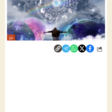
برج
شارك